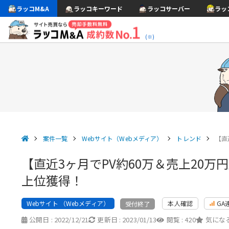
ラッコM&A
ラッコキーワード
ラッコサーバー
ラッ
(※)
案件一覧
Webサイト（Webメディア）
トレンド
【直
【直近3ヶ月でPV約60万＆売上20
上位獲得！
Webサイト （Webメディア）
本人確認
GA
受付終了
公開日 :
2022/12/21
更新日 :
2023/01/13
閲覧 :
420
気になる