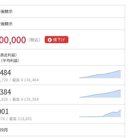
始後開示
始後開示
00,000
（税込）
値下げ
（直近利益）
（平均利益）
,484
,720
/
最高 ¥ 130,484
,384
,620
/
最高 ¥ 129,384
001
876
/
最高 318,001
09月