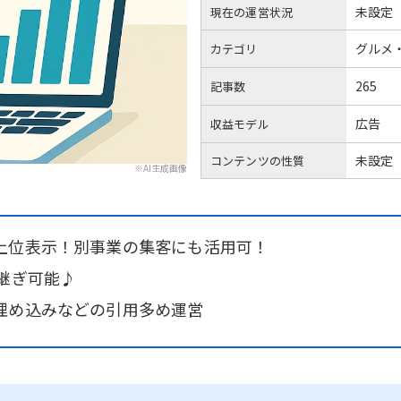
未設定
現在の運営状況
グルメ
カテゴリ
265
記事数
広告
収益モデル
未設定
コンテンツの性質
※AI生成画像
上位表示！別事業の集客にも活用可！
継ぎ可能♪
埋め込みなどの引用多め運営