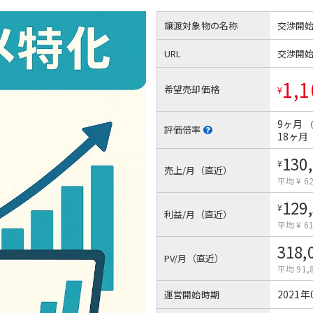
譲渡対象物の名称
交渉開
URL
交渉開
1,1
希望売却価格
¥
9ヶ月
評価倍率
18ヶ月
130
¥
売上/月（直近）
平均 ¥ 62
129
¥
利益/月（直近）
平均 ¥ 61
318,
PV/月（直近）
平均 91,
2021年
運営開始時期