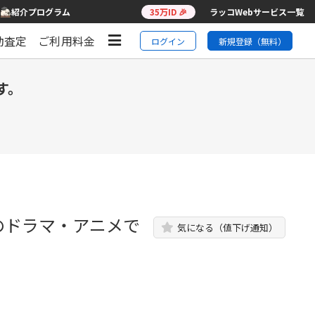
紹介プログラム
35万ID 🎉
ラッコWebサービス一覧
動査定
ご利用料金
ログイン
新規登録（無料）
す。
のドラマ・アニメで
気になる（値下げ通知）