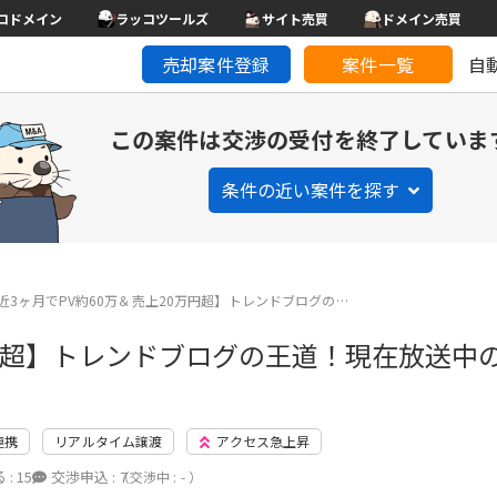
コドメイン
ラッコツールズ
サイト売買
ドメイン売買
売却案件登録
案件一覧
自
この案件は交渉の受付を終了していま
条件の近い案件を探す
近3ヶ月でPV約60万＆売上20万円超】トレンドブログの…
万円超】トレンドブログの王道！現在放送中
連携
リアルタイム譲渡
アクセス急上昇
 :
15
交渉申込 :
7
（交渉中 : - ）