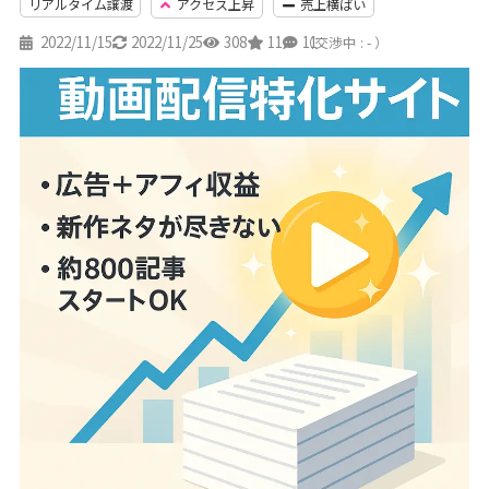
リアルタイム譲渡
アクセス上昇
売上横ばい
2022/11/15
2022/11/25
308
11
11
（交渉中 : - ）