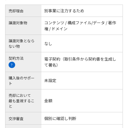
別事業に注力するため
売却理由
コンテンツ / 構成ファイル/データ / 著作
譲渡対象物
権 / ドメイン
譲渡対象となら
なし
ない物
契約方法
電子契約（取引条件から契約書を生成し
て署名）
?
購入後のサポー
未設定
ト
売却において
金額
最も重視するこ
と
個別に確認し判断
交渉審査