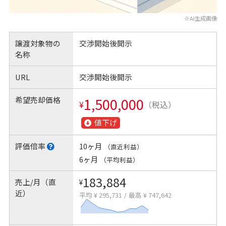
※AI生成画像
譲渡対象物の
交渉開始後開示
名称
URL
交渉開始後開示
希望売却価格
1,500,000
¥
（税込）
値下げ
評価倍率
10ヶ月
（直近利益）
6ヶ月
（平均利益）
183,884
売上/月（直
¥
近）
平均 ¥ 295,731
/
最高 ¥ 747,642