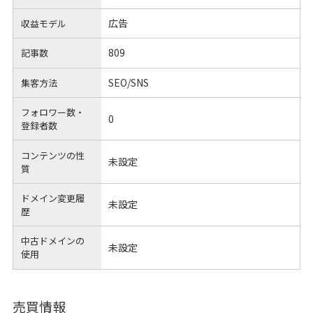
広告
収益モデル
809
記事数
SEO/SNS
集客方法
フォロワー数・
0
登録者数
コンテンツの性
未設定
質
ドメイン変更履
未設定
歴
中古ドメインの
未設定
使用
売買情報