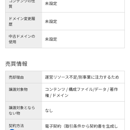
コンテンツの性
未設定
質
ドメイン変更履
未設定
歴
中古ドメインの
未設定
使用
売買情報
運営リソース不足/別事業に注力するため
売却理由
コンテンツ / 構成ファイル/データ / 著作
譲渡対象物
権 / ドメイン
譲渡対象となら
なし
ない物
契約方法
電子契約（取引条件から契約書を生成し