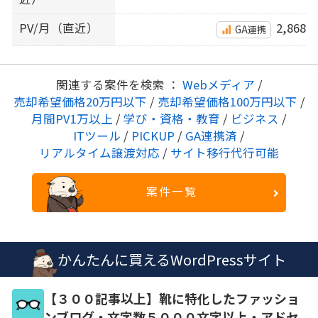
PV/月（直近）
2,868
GA連携
関連する案件を検索 ：
Webメディア
/
売却希望価格20万円以下
/
売却希望価格100万円以下
/
月間PV1万以上
/
学び・資格・教育
/
ビジネス
/
ITツール
/
PICKUP
/
GA連携済
/
リアルタイム譲渡対応
/
サイト移行代行可能
案件一覧
かんたんに買えるWordPressサイト
【３００記事以上】靴に特化したファッショ
ンブログ・文字数５０００文字以上・アドセ