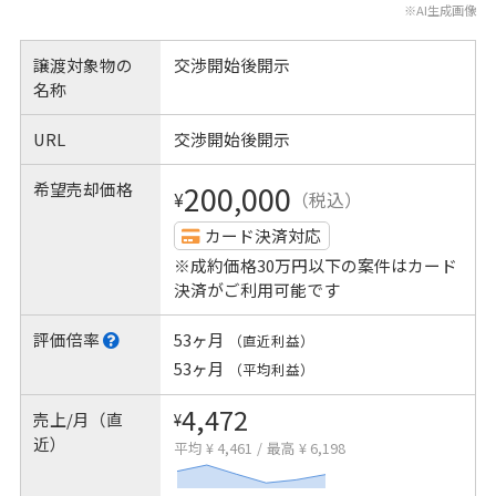
※AI生成画像
譲渡対象物の
交渉開始後開示
名称
URL
交渉開始後開示
希望売却価格
200,000
¥
（税込）
カード決済対応
※成約価格30万円以下の案件はカード
決済がご利用可能です
評価倍率
53ヶ月
（直近利益）
53ヶ月
（平均利益）
4,472
売上/月（直
¥
近）
平均 ¥ 4,461
/
最高 ¥ 6,198