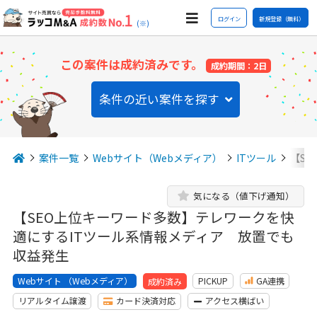
ログイン
新規登録（無料）
(※)
この案件は成約済みです。
成約期間：2日
条件の近い案件を探す
案件一覧
Webサイト（Webメディア）
ITツール
【S
気になる（値下げ通知）
【SEO上位キーワード多数】テレワークを快
適にするITツール系情報メディア 放置でも
収益発生
Webサイト （Webメディア）
PICKUP
GA連携
成約済み
リアルタイム譲渡
カード決済対応
アクセス横ばい