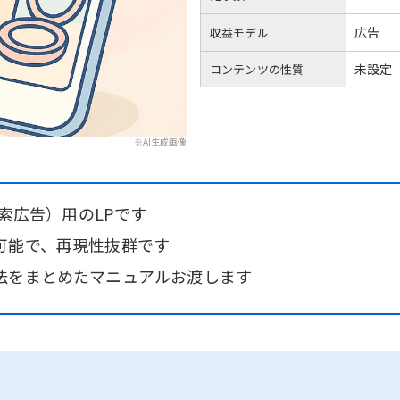
広告
収益モデル
未設定
コンテンツの性質
※AI生成画像
検索広告）用のLPです
可能で、再現性抜群です
法をまとめたマニュアルお渡します