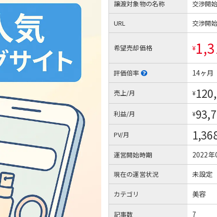
譲渡対象物の名称
交渉開
URL
交渉開
1,3
希望売却価格
¥
14ヶ月
評価倍率
120
売上/月
¥
93,
利益/月
¥
1,36
PV/月
2022年
運営開始時期
未設定
現在の運営状況
美容
カテゴリ
7
記事数