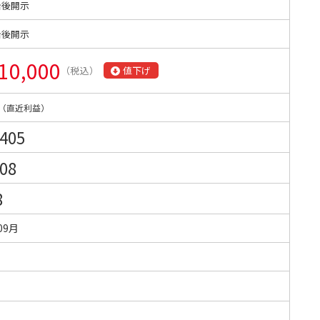
始後開示
始後開示
10,000
（税込）
値下げ
（直近利益）
,405
708
8
09月