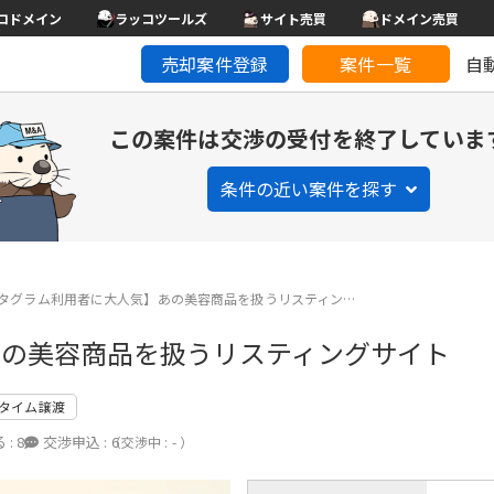
コドメイン
ラッコツールズ
サイト売買
ドメイン売買
売却案件登録
案件一覧
自
この案件は交渉の受付を終了していま
条件の近い案件を探す
タグラム利用者に大人気】あの美容商品を扱うリスティン…
あの美容商品を扱うリスティングサイト
タイム譲渡
 :
8
交渉申込 :
6
（交渉中 : - ）