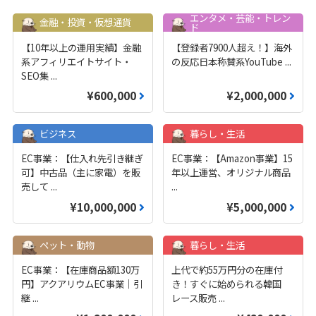
エンタメ・芸能・トレン
金融・投資・仮想通貨
ド
【10年以上の運用実績】金融
【登録者7900人超え！】海外
系アフィリエイトサイト・
の反応日本称賛系YouTube
...
SEO集
...
¥600,000
¥2,000,000
ビジネス
暮らし・生活
EC事業：【仕入れ先引き継ぎ
EC事業：【Amazon事業】15
可】中古品（主に家電）を販
年以上運営、オリジナル商品
売して
...
...
¥10,000,000
¥5,000,000
ペット・動物
暮らし・生活
EC事業：【在庫商品額130万
上代で約55万円分の在庫付
円】アクアリウムEC事業｜引
き！すぐに始められる韓国
継
...
レース販売
...