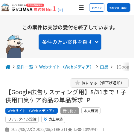
ログイン
新規登録（無料）
(※)
この案件は交渉の受付を終了しています。
条件の近い案件を探す
案件一覧
Webサイト（Webメディア）
口臭
【Goog
気になる（値下げ通知）
【Google広告リスティング用】8/31まで！子
供用口臭ケア商品の単品訴求LP
Webサイト （Webメディア）
本人確認
受付終了
リアルタイム譲渡
売上急落
2022/08/22
2022/08/31
311
15
13
（交渉中 : - ）