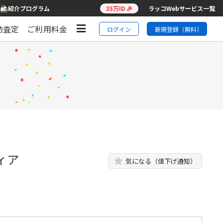
紹介プログラム
35万ID 🎉
ラッコWebサービス一覧
動査定
ご利用料金
ログイン
新規登録（無料）
ィア
気になる（値下げ通知）