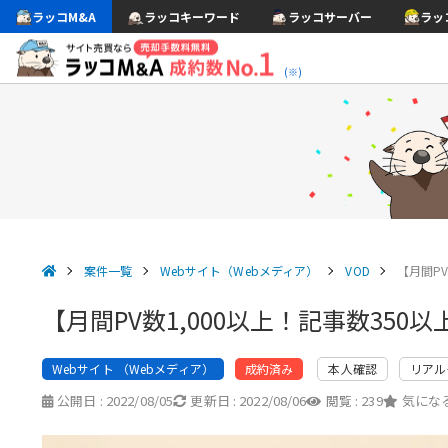
ラッコM&A
ラッコキーワード
ラッコサーバー
ラッ
(※)
案件一覧
Webサイト（Webメディア）
VOD
【月間P
【月間PV数1,000以上！記事数35
Webサイト （Webメディア）
本人確認
リアル
成約済み
公開日 :
2022/08/05
更新日 :
2022/08/06
閲覧 :
239
気になる