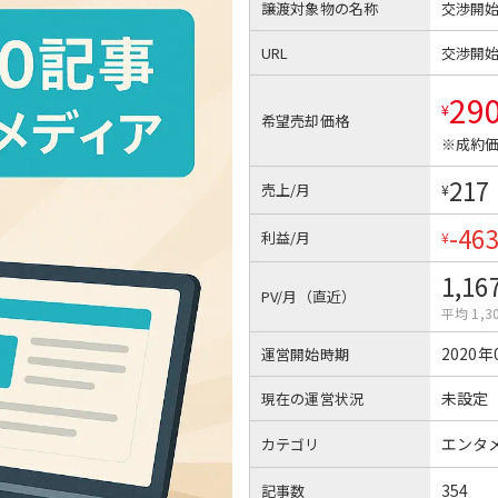
譲渡対象物の名称
交渉開
URL
交渉開
29
¥
希望売却価格
※成約価
217
売上/月
¥
-46
利益/月
¥
1,16
PV/月（直近）
平均 1,3
2020年
運営開始時期
未設定
現在の運営状況
エンタ
カテゴリ
354
記事数