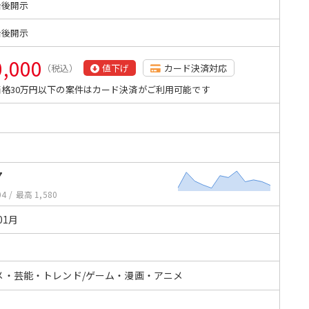
始後開示
始後開示
0,000
（税込）
値下げ
カード決済対応
格30万円以下の案件はカード決済がご利用可能です
3
7
04
/
最高 1,580
01月
メ・芸能・トレンド/ゲーム・漫画・アニメ