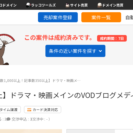
コドメイン
ラッコツールズ
サイト売買
ドメイン売買
売却案件登録
案件一覧
自
この案件は成約済みです。
成約期間：7日
条件の近い案件を探す
V数1,000以上！記事数350以上】ドラマ・映画メ…
0以上】ドラマ・映画メインのVODブログメデ
タイム譲渡
カード決済対応
 :
3
交渉申込 :
3
（交渉中 : - ）