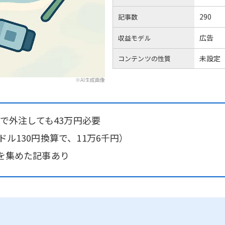
290
記事数
広告
収益モデル
未設定
コンテンツの性質
※AI生成画像
0円で外注しても43万円必要
ドル130円換算で、11万6千円）
スを集めた記事あり