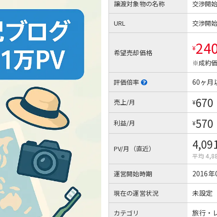
譲渡対象物の名称
交渉開
URL
交渉開
24
¥
希望売却価格
※成約価
60ヶ月
評価倍率
670
売上/月
¥
570
利益/月
¥
4,09
PV/月（直近）
平均 4,8
2016年
運営開始時期
未設定
現在の運営状況
旅行・
カテゴリ