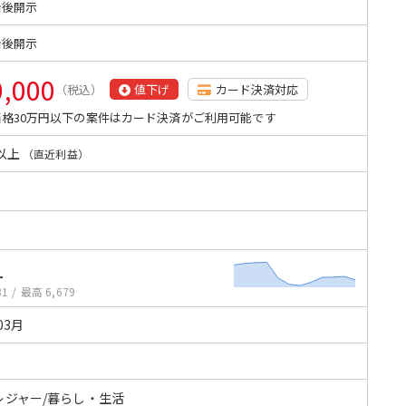
始後開示
始後開示
0,000
（税込）
値下げ
カード決済対応
格30万円以下の案件はカード決済がご利用可能です
以上
（直近利益）
1
81
/
最高 6,679
03月
レジャー/暮らし・生活