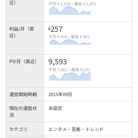
近）
平均 ¥ 1,530
/
最高 ¥ 1,955
257
利益/月（直
¥
近）
平均 ¥ 430
/
最高 ¥ 855
9,593
PV/月（直近）
平均 7,681
/
最高 9,593
運営開始時期
2015年09月
現在の運営状
未設定
況
カテゴリ
エンタメ・芸能・トレンド