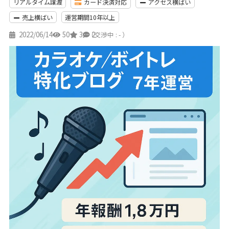
リアルタイム譲渡
カード決済対応
アクセス横ばい
売上横ばい
運営期間10年以上
2022/06/14
50
3
2
（交渉中 : - ）