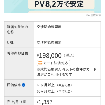
※AI生成画像
譲渡対象物の
交渉開始後開示
名称
URL
交渉開始後開示
希望売却価格
198,000
¥
（税込）
カード決済対応
※成約価格30万円以下の案件はカード
決済がご利用可能です
評価倍率
60ヶ月以上
（直近利益）
60ヶ月以上
（平均利益）
1,357
売上/月（直
¥