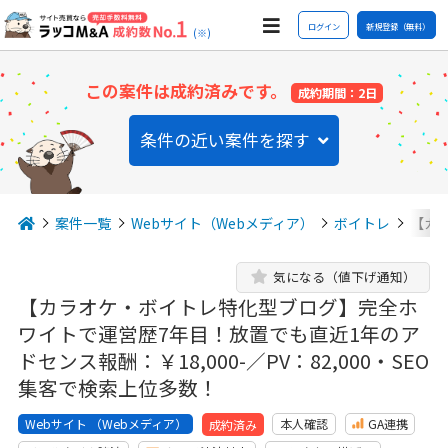
ログイン
新規登録（無料）
(※)
この案件は成約済みです。
成約期間：2日
条件の近い案件を探す
案件一覧
Webサイト（Webメディア）
ボイトレ
【カ
気になる（値下げ通知）
【カラオケ・ボイトレ特化型ブログ】完全ホ
ワイトで運営歴7年目！放置でも直近1年のア
ドセンス報酬：￥18,000-／PV：82,000・SEO
集客で検索上位多数！
Webサイト （Webメディア）
本人確認
GA連携
成約済み