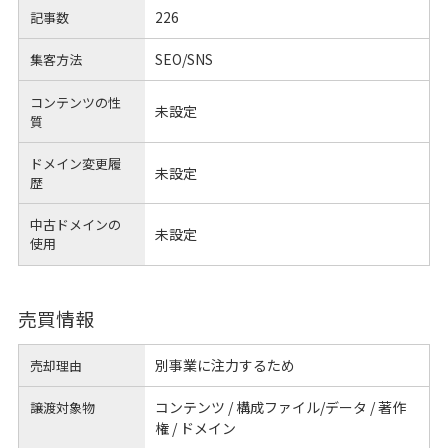
226
記事数
SEO/SNS
集客方法
コンテンツの性
未設定
質
ドメイン変更履
未設定
歴
中古ドメインの
未設定
使用
売買情報
別事業に注力するため
売却理由
コンテンツ / 構成ファイル/データ / 著作
譲渡対象物
権 / ドメイン