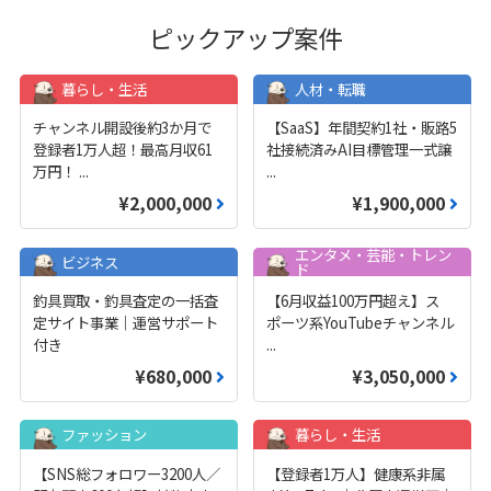
ピックアップ案件
暮らし・生活
人材・転職
チャンネル開設後約3か月で
【SaaS】年間契約1社・販路5
登録者1万人超！最高月収61
社接続済みAI目標管理一式譲
万円！
...
...
¥2,000,000
¥1,900,000
エンタメ・芸能・トレン
ビジネス
ド
釣具買取・釣具査定の一括査
【6月収益100万円超え】ス
定サイト事業｜運営サポート
ポーツ系YouTubeチャンネル
付き
...
¥680,000
¥3,050,000
ファッション
暮らし・生活
【SNS総フォロワー3200人／
【登録者1万人】健康系非属