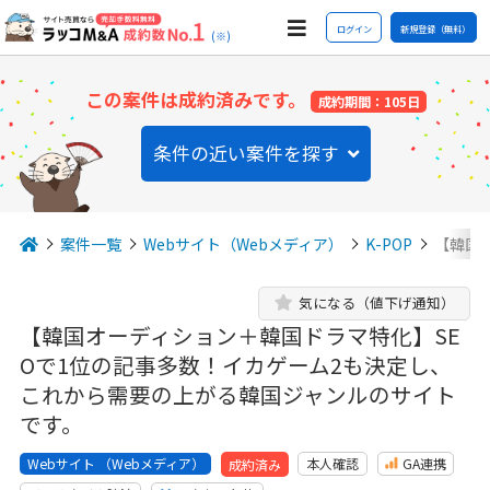
ログイン
新規登録（無料）
(※)
この案件は成約済みです。
成約期間：105日
条件の近い案件を探す
案件一覧
Webサイト（Webメディア）
K-POP
【韓国
気になる（値下げ通知）
【韓国オーディション＋韓国ドラマ特化】SE
Oで1位の記事多数！イカゲーム2も決定し、
これから需要の上がる韓国ジャンルのサイト
です。
Webサイト （Webメディア）
本人確認
GA連携
成約済み