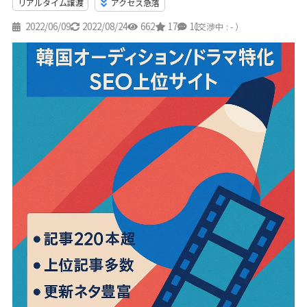
リアルタイム譲渡
アクセス急落
2022/06/09
2022/08/24
662
17
11
（交渉中 : - ）