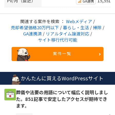
PV/月（直近）
15,551
GA連携
関連する案件を検索 ：
Webメディア
/
売却希望価格20万円以下
/
暮らし・生活
/
掃除
/
GA連携済
/
リアルタイム譲渡対応
/
サイト移行代行可能
案件一覧
かんたんに買えるWordPressサイト
葬儀や法要の用語について幅広く説明しまし
た。851記事で安定したアクセスが期待でき
ます。