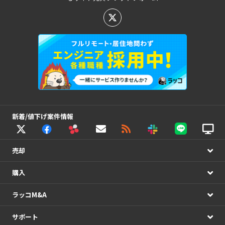
新着/値下げ案件情報
売却
購入
ラッコM&A
サポート