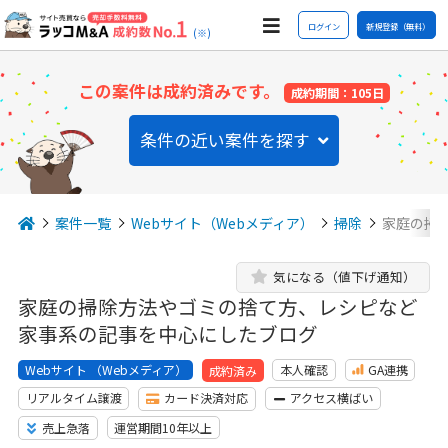
ログイン
新規登録（無料）
(※)
この案件は成約済みです。
成約期間：105日
条件の近い案件を探す
案件一覧
Webサイト（Webメディア）
掃除
家庭の掃
気になる（値下げ通知）
家庭の掃除方法やゴミの捨て方、レシピなど
家事系の記事を中心にしたブログ
Webサイト （Webメディア）
本人確認
GA連携
成約済み
リアルタイム譲渡
カード決済対応
アクセス横ばい
売上急落
運営期間10年以上