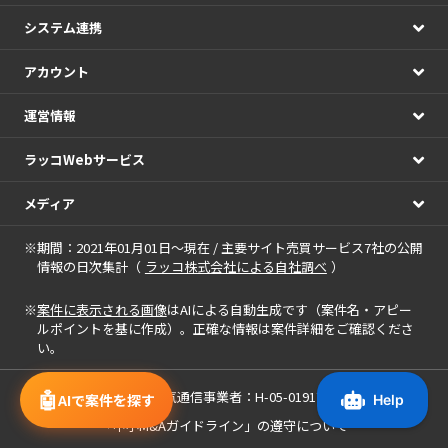
システム連携
アカウント
運営情報
ラッコWebサービス
メディア
※期間：2021年01月01日～現在 / 主要サイト売買サービス7社の公開
情報の日次集計（
ラッコ株式会社による自社調べ
）
※
案件に表示される画像
はAIによる自動生成です（案件名・アピー
ルポイントを基に作成）。正確な情報は案件詳細をご確認くださ
い。
🤖
届出電気通信事業者：H-05-01917
AIで案件を探す
「中小M&Aガイドライン」の遵守について