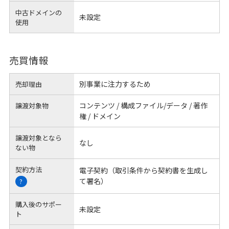
中古ドメインの
未設定
使用
売買情報
別事業に注力するため
売却理由
コンテンツ / 構成ファイル/データ / 著作
譲渡対象物
権 / ドメイン
譲渡対象となら
なし
ない物
契約方法
電子契約（取引条件から契約書を生成し
て署名）
?
購入後のサポー
未設定
ト