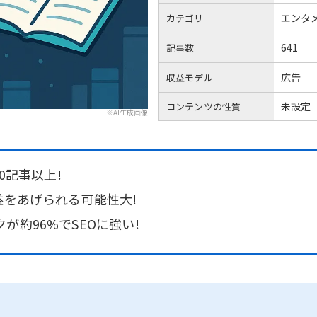
エンタ
カテゴリ
641
記事数
広告
収益モデル
未設定
コンテンツの性質
※AI生成画像
0記事以上!
益をあげられる可能性大!
が約96%でSEOに強い!