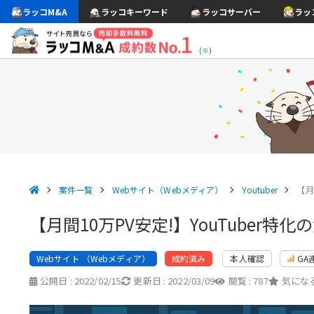
ラッコM&A
ラッコキーワード
ラッコサーバー
ラッ
(※)
案件一覧
Webサイト（Webメディア）
Youtuber
【月
【月間10万PV安定!】YouTuber
Webサイト （Webメディア）
本人確認
GA
成約済み
公開日 :
2022/02/15
更新日 :
2022/03/09
閲覧 :
787
気になる