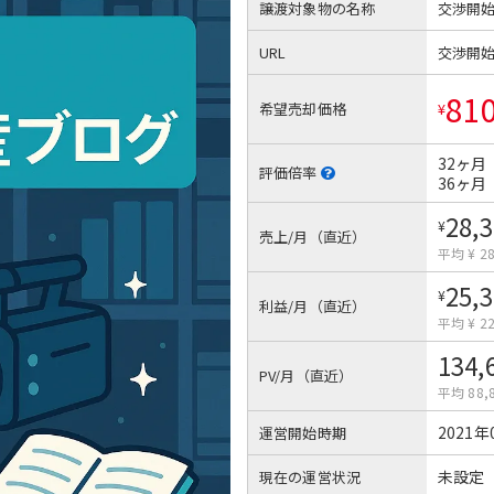
譲渡対象物の名称
交渉開
URL
交渉開
81
希望売却価格
¥
32ヶ月
評価倍率
36ヶ月
28,
¥
売上/月（直近）
平均 ¥ 28
25,
¥
利益/月（直近）
平均 ¥ 22
134,
PV/月（直近）
平均 88,
2021年
運営開始時期
未設定
現在の運営状況