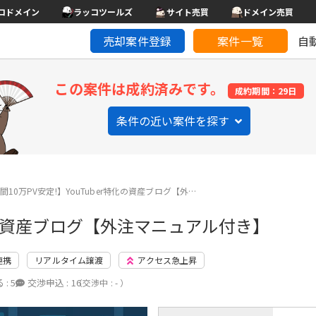
コドメイン
ラッコツールズ
サイト売買
ドメイン売買
売却案件登録
案件一覧
自
この案件は成約済みです。
成約期間：29日
条件の近い案件を探す
間10万PV安定!】YouTuber特化の資産ブログ【外…
特化の資産ブログ【外注マニュアル付き】
連携
リアルタイム譲渡
アクセス急上昇
 :
5
交渉申込 :
16
（交渉中 : - ）