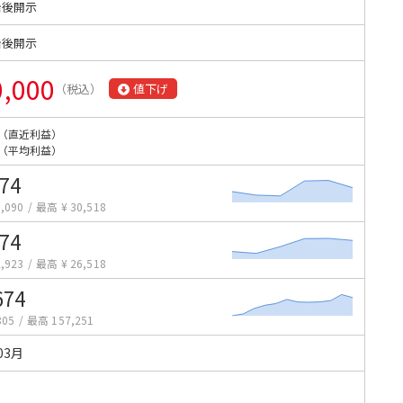
始後開示
始後開示
0,000
（税込）
値下げ
（直近利益）
（平均利益）
374
,090
/
最高 ¥ 30,518
374
,923
/
最高 ¥ 26,518
674
805
/
最高 157,251
03月