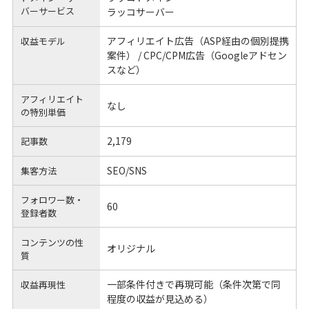
バーサービス
ラッコサーバー
アフィリエイト広告（ASP経由の個別提携
収益モデル
案件） / CPC/CPM広告（Googleアドセン
スなど）
アフィリエイト
なし
の
特別単価
2,179
記事数
SEO/SNS
集客方法
フォロワー数・
60
登録者数
コンテンツの性
オリジナル
質
一部条件付きで再現可能（条件次第で同
収益再現性
程度の収益が見込める）