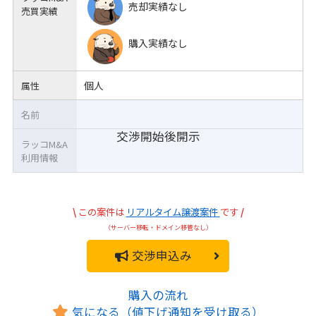
売却実績なし
売買実績
購入実績なし
個人
属性
名前
交渉開始後開示
ラッコM&A
利用情報
\
この案件は
リアルタイム譲渡案件
です
/
（サーバー移転・ドメイン移管なし）
交渉申込み
購入の流れ
気になる（値下げ通知を受け取る）