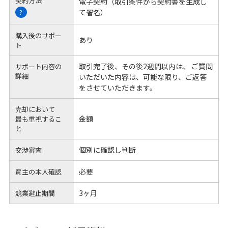
契約方法
電子契約（取引条件から契約書を生成し
て署名）
?
購入後のサポー
あり
ト
取引完了後、その後2週間以内は、 ご質問
サポート内容の
詳細
いただいた内容は、可能な限り、ご返答
をさせていただきます。
売却において
金額
最も重視するこ
と
個別に確認し判断
交渉審査
必要
買主の本人確認
3ヶ月
競業避止期間