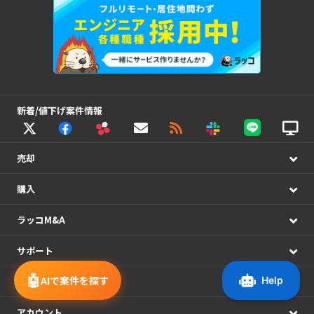
新着/値下げ案件情報
売却
購入
ラッコM&A
サポート
🤖
AIで案件を探す
システム連携
アカウント