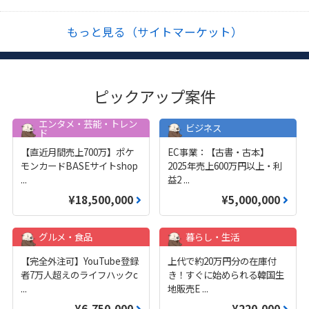
もっと見る（サイトマーケット）
ピックアップ案件
エンタメ・芸能・トレン
ビジネス
ド
【直近月間売上700万】ポケ
EC事業：【古書・古本】
モンカードBASEサイトshop
2025年売上600万円以上・利
...
益2
...
¥18,500,000
¥5,000,000
グルメ・食品
暮らし・生活
【完全外注可】YouTube登録
上代で約20万円分の在庫付
者7万人超えのライフハックc
き！すぐに始められる韓国生
...
地販売E
...
¥6,750,000
¥220,000