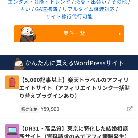
エンタメ・芸能・トレンド
/
恋愛・出会い
/
その他
/
占い
/
GA連携済
/
リアルタイム譲渡対応
/
サイト移行代行可能
案件一覧
かんたんに買えるWordPressサイト
【5,000記事以上】楽天トラベルのアフィリ
エイトサイト（アフィリエイトリンク一括貼
り替えプラグインあり）
¥59,900
販売価格
【DR31・高品質】東京に特化した結婚相談
所サイト（資料請求のみでアフィ報酬発生）