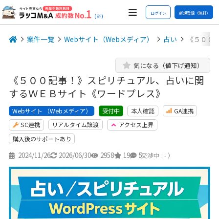
ログイン
新規登録（無料）
(※)
案件一覧
Webサイト（Webメディア）
占い
《５００
気になる（値下げ通知）
《５００記事！》スピリチュアル、占いに関
するＷＥＢサイト《ワードプレス》
Webサイト （Webメディア）
本人確認
GA連携
受付中
SC連携
リアルタイム譲渡
アクセス上昇
購入後のサポートあり
2024/11/26
2026/06/30
2958
19
5
（交渉中 : - ）