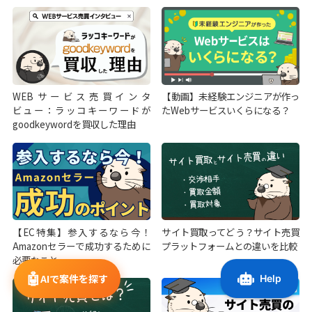
WEBサービス売買インタ
【動画】未経験エンジニアが作っ
ビュー：ラッコキーワードが
たWebサービスいくらになる？
goodkeywordを買収した理由
【EC特集】参入するなら今！
サイト買取ってどう？サイト売買
Amazonセラーで成功するために
プラットフォームとの違いを比較
必要なこと
🤖
AIで案件を探す