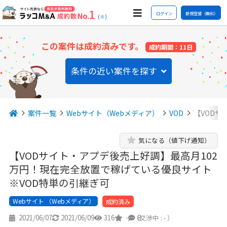
ログイン
新規登録（無料）
(※)
この案件は成約済みです。
成約期間：11日
条件の近い案件を探す
案件一覧
Webサイト（Webメディア）
VOD
【VODサ
気になる（値下げ通知）
【VODサイト・アプデ後売上好調】最高月102
万円！現在完全放置で稼げている優良サイト
※VOD特単の引継ぎ可
Webサイト （Webメディア）
成約済み
2021/06/07
2021/06/09
316
-
8
（交渉中 : - ）