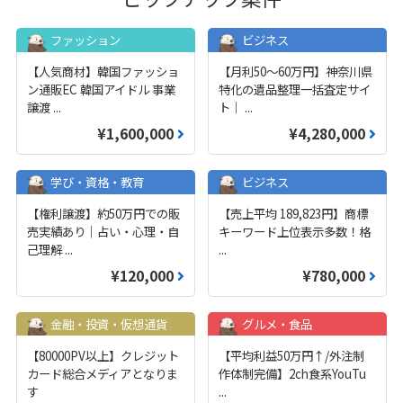
ファッション
ビジネス
【人気商材】韓国ファッショ
【月利50〜60万円】神奈川県
ン通販EC 韓国アイドル 事業
特化の遺品整理一括査定サイ
譲渡
...
ト｜
...
¥1,600,000
¥4,280,000
学び・資格・教育
ビジネス
【権利譲渡】約50万円での販
【売上平均 189,823円】商標
売実績あり｜占い・心理・自
キーワード上位表示多数！格
己理解
...
...
¥120,000
¥780,000
金融・投資・仮想通貨
グルメ・食品
【80000PV以上】クレジット
【平均利益50万円↑/外注制
カード総合メディアとなりま
作体制完備】2ch食系YouTu
す
...