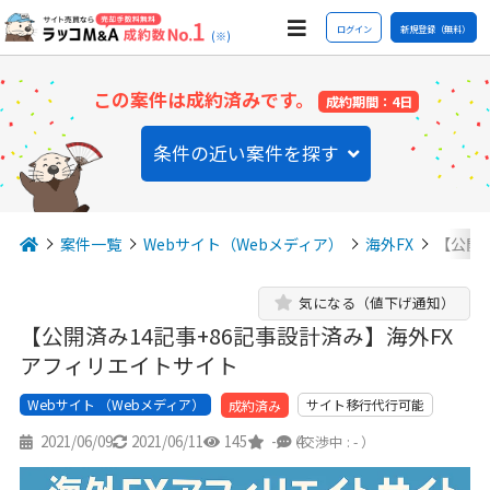
ログイン
新規登録（無料）
(※)
この案件は成約済みです。
成約期間：4日
条件の近い案件を探す
案件一覧
Webサイト（Webメディア）
海外FX
【公開
気になる（値下げ通知）
【公開済み14記事+86記事設計済み】海外FX
アフィリエイトサイト
Webサイト （Webメディア）
サイト移行代行可能
成約済み
2021/06/09
2021/06/11
145
-
4
（交渉中 : - ）