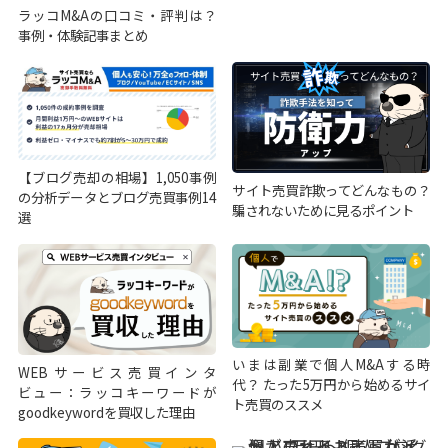
ラッコM&Aの口コミ・評判は？
事例・体験記事まとめ
【ブログ売却の相場】1,050事例
サイト売買詐欺ってどんなもの？
の分析データとブログ売買事例14
騙されないために見るポイント
選
いまは副業で個人M&Aする時
WEBサービス売買インタ
代？ たった5万円から始めるサイ
ビュー：ラッコキーワードが
ト売買のススメ
goodkeywordを買収した理由