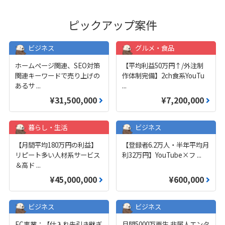
ピックアップ案件
ビジネス
グルメ・食品
ホームページ関連、SEO対策
【平均利益50万円↑/外注制
関連キーワードで売り上げの
作体制完備】2ch食系YouTu
あるサ
...
...
¥31,500,000
¥7,200,000
暮らし・生活
ビジネス
【月間平均180万円の利益】
【登録者6.2万人・半年平均月
リピート多い人材系サービス
利32万円】YouTube×フ
...
＆高ド
...
¥45,000,000
¥600,000
ビジネス
ビジネス
EC事業：【仕入れ先引き継ぎ
月間5000万再生 非属人エンタ