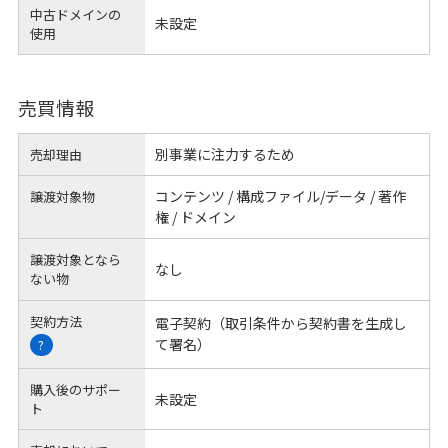
中古ドメインの
未設定
使用
売買情報
別事業に注力するため
売却理由
コンテンツ / 構成ファイル/データ / 著作
譲渡対象物
権 / ドメイン
譲渡対象となら
なし
ない物
契約方法
電子契約（取引条件から契約書を生成し
て署名）
?
購入後のサポー
未設定
ト