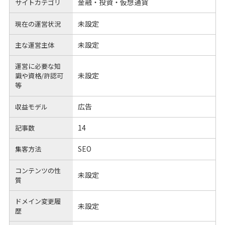
金融・投資・仮想通貨
サイトカテゴリ
未設定
現在の運営状況
未設定
主な運営主体
運営に必要な知
未設定
識や
資格/許認可
等
広告
収益モデル
14
記事数
SEO
集客方法
コンテンツの性
未設定
質
ドメイン変更履
未設定
歴