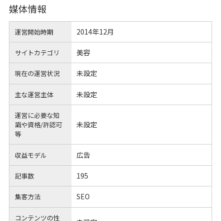
媒体情報
2014年12月
運営開始時期
美容
サイトカテゴリ
未設定
現在の運営状況
未設定
主な運営主体
運営に必要な知
未設定
識や
資格/許認可
等
広告
収益モデル
195
記事数
SEO
集客方法
コンテンツの性