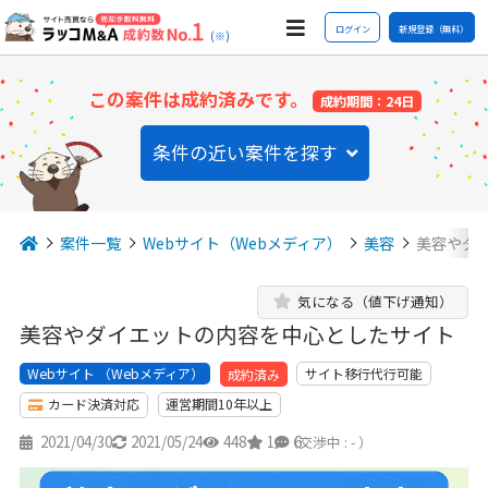
ログイン
新規登録（無料）
(※)
この案件は成約済みです。
成約期間：24日
条件の近い案件を探す
案件一覧
Webサイト（Webメディア）
美容
美容やダ
気になる（値下げ通知）
美容やダイエットの内容を中心としたサイト
Webサイト （Webメディア）
サイト移行代行可能
成約済み
カード決済対応
運営期間10年以上
2021/04/30
2021/05/24
448
1
6
（交渉中 : - ）