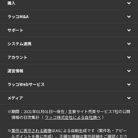
購入
ラッコM&A
サポート
システム連携
アカウント
運営情報
ラッコWebサービス
メディア
※期間：2021年01月01日～現在 / 主要サイト売買サービス7社の公開
情報の日次集計（
ラッコ株式会社による自社調べ
）
※
案件に表示される画像
はAIによる自動生成です（案件名・アピー
ルポイントを基に作成）。正確な情報は案件詳細をご確認くださ