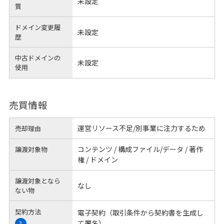
未設定
質
ドメイン変更履
未設定
歴
中古ドメインの
未設定
使用
売買情報
運営リソース不足/別事業に注力するため
売却理由
コンテンツ / 構成ファイル/データ / 著作
譲渡対象物
権 / ドメイン
譲渡対象となら
なし
ない物
契約方法
電子契約（取引条件から契約書を生成し
て署名）
?