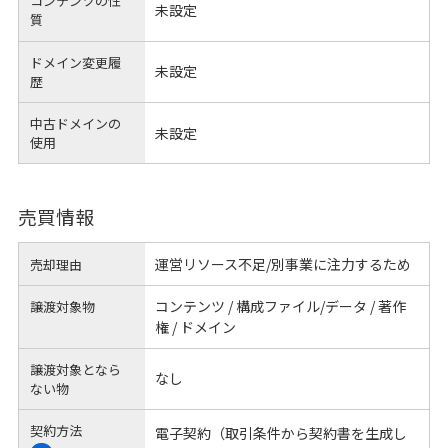
コンテンツの性
未設定
質
ドメイン変更履
未設定
歴
中古ドメインの
未設定
使用
売買情報
運営リソース不足/別事業に注力するため
売却理由
コンテンツ / 構成ファイル/データ / 著作
譲渡対象物
権 / ドメイン
譲渡対象となら
なし
ない物
契約方法
電子契約（取引条件から契約書を生成し