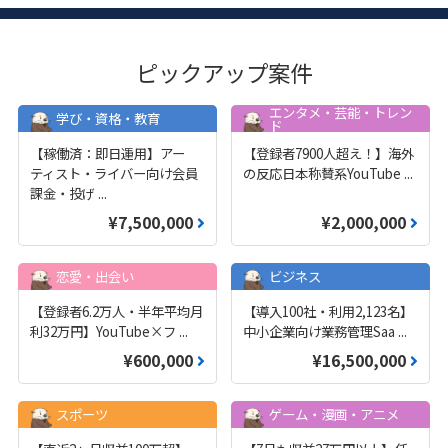
ピックアップ案件
エンタメ・芸能・トレン
学び・資格・教育
ド
【稼働済：即日運用】アー
【登録者7900人超え！】海外
ティスト・ライバー向け会員
の反応日本称賛系YouTube
...
課金・投げ
...
¥7,500,000
¥2,000,000
恋愛・出会い
ビジネス
【登録者6.2万人・半年平均月
【導入100社・利用2,123名】
利32万円】YouTube×フ
...
中小企業向け業務管理Saa
...
¥600,000
¥16,500,000
スポーツ
ゲーム・漫画・アニメ