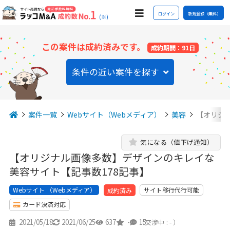
ログイン
新規登録（無料）
(※)
この案件は成約済みです。
成約期間：91日
条件の近い案件を探す
案件一覧
Webサイト（Webメディア）
美容
【オリジ
気になる（値下げ通知）
【オリジナル画像多数】デザインのキレイな
美容サイト【記事数178記事】
Webサイト （Webメディア）
サイト移行代行可能
成約済み
カード決済対応
2021/05/18
2021/06/25
637
-
15
（交渉中 : - ）