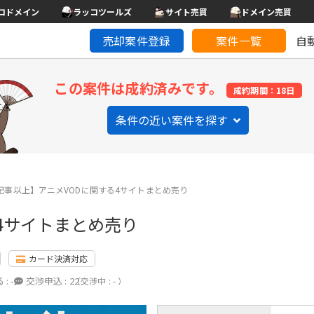
コドメイン
ラッコツールズ
サイト売買
ドメイン売買
売却案件登録
案件一覧
自
この案件は成約済みです。
成約期間：18日
条件の近い案件を探す
0記事以上】アニメVODに関する4サイトまとめ売り
る4サイトまとめ売り
カード決済対応
 :
-
交渉申込 :
22
（交渉中 : - ）