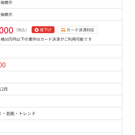
始後開示
始後開示
,000
（税込）
値下げ
カード決済対応
格30万円以下の案件はカード決済がご利用可能です
00
12月
メ・芸能・トレンド