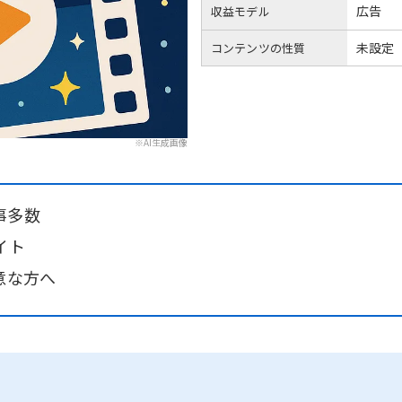
広告
収益モデル
未設定
コンテンツの性質
※AI生成画像
事多数
イト
意な方へ