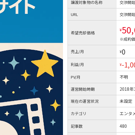
譲渡対象物の名称
交渉開
URL
交渉開
50
¥
希望売却価格
※成約価
0
売上/月
¥
-1,0
利益/月
¥
不明
PV/月
2018年
運営開始時期
未設定
現在の運営状況
エンタ
カテゴリ
480
記事数