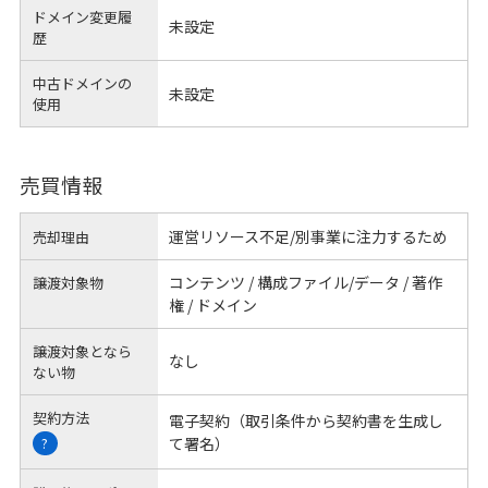
ドメイン変更履
未設定
歴
中古ドメインの
未設定
使用
売買情報
運営リソース不足/別事業に注力するため
売却理由
コンテンツ / 構成ファイル/データ / 著作
譲渡対象物
権 / ドメイン
譲渡対象となら
なし
ない物
契約方法
電子契約（取引条件から契約書を生成し
て署名）
?