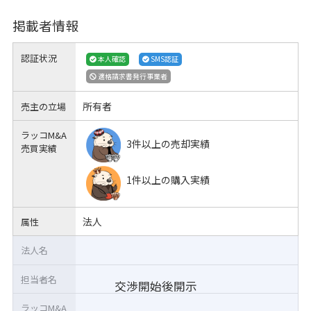
掲載者情報
認証状況
本人確認
SMS認証
適格請求書発行事業者
所有者
売主の立場
ラッコM&A
3件以上の売却実績
売買実績
1件以上の購入実績
法人
属性
法人名
担当者名
交渉開始後開示
ラッコM&A