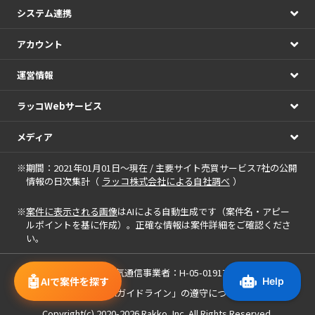
システム連携
アカウント
運営情報
ラッコWebサービス
メディア
※期間：2021年01月01日～現在 / 主要サイト売買サービス7社の公開
情報の日次集計（
ラッコ株式会社による自社調べ
）
※
案件に表示される画像
はAIによる自動生成です（案件名・アピー
ルポイントを基に作成）。正確な情報は案件詳細をご確認くださ
い。
届出電気通信事業者：H-05-01917
🤖
AIで案件を探す
「中小M&Aガイドライン」の遵守について
Copyright(c) 2020-2026
Rakko, Inc.
All Rights Reserved.