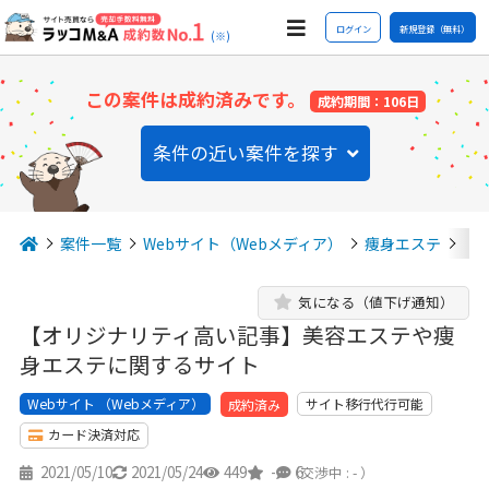
ログイン
新規登録（無料）
(※)
この案件は成約済みです。
成約期間：106日
条件の近い案件を探す
案件一覧
Webサイト（Webメディア）
痩身エステ
【
気になる（値下げ通知）
【オリジナリティ高い記事】美容エステや痩
身エステに関するサイト
Webサイト （Webメディア）
サイト移行代行可能
成約済み
カード決済対応
2021/05/10
2021/05/24
449
-
6
（交渉中 : - ）