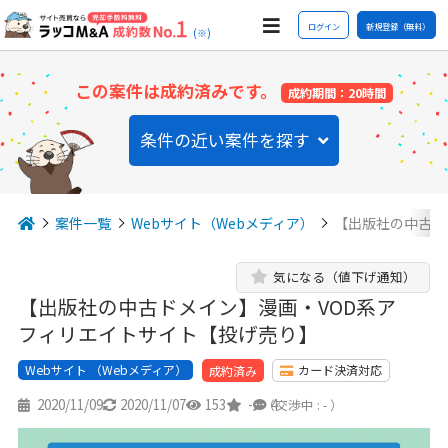
ログイン
新規登録（無料）
(※)
この案件は成約済みです。
成約期間：20時間
条件の近い案件を探す
案件一覧
Webサイト（Webメディア）
【出版社の中古ド
気になる（値下げ通知）
【出版社の中古ドメイン】漫画・VOD系ア
フィリエイトサイト【投げ売り】
Webサイト （Webメディア）
カード決済対応
成約済み
2020/11/09
2020/11/07
153
-
4
（交渉中 : - ）