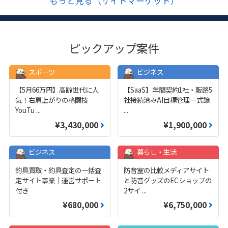
もっと見る（サイトマーケット）
ピックアップ案件
スポーツ
ビジネス
【5月66万円】高齢世代に人
【SaaS】年間契約1社・販路5
気！右肩上がりの格闘技
社接続済みAI目標管理一式譲
YouTu
...
...
¥3,430,000
¥1,900,000
ビジネス
暮らし・生活
釣具買取・釣具査定の一括査
防音室の比較メディアサイト
定サイト事業｜運営サポート
と防音グッズのECショップの
付き
2サイ
...
¥680,000
¥6,750,000