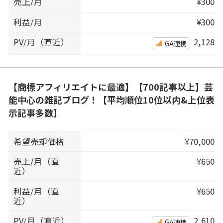
売上/月
¥300
利益/月
¥300
PV/月（直近）
2,128
GA連携
【商標アフィリエイトに最適】【700記事以上】芸
能中心の雑記ブログ！【平均順位10位以内&上位表
示記事多数】
希望売却価格
¥70,000
売上/月（直
¥650
近）
利益/月（直
¥650
近）
PV/月（直近）
2,610
GA連携