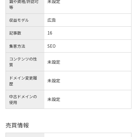
未設定
識や
資格/許認可
等
広告
収益モデル
16
記事数
SEO
集客方法
コンテンツの性
未設定
質
ドメイン変更履
未設定
歴
中古ドメインの
未設定
使用
売買情報