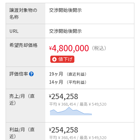
譲渡対象物の
交渉開始後開示
名称
URL
交渉開始後開示
希望売却価格
4,800,000
¥
（税込）
値下げ
評価倍率
19ヶ月
（直近利益）
14ヶ月
（平均利益）
254,258
売上/月（直
¥
近）
平均 ¥ 368,454
/
最高 ¥ 549,520
254,258
利益/月（直
¥
近）
平均 ¥ 368,454
/
最高 ¥ 549,520