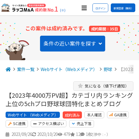
ログイン
新規登録（無料）
(※)
この案件は成約済みです。
成約期間：35日
条件の近い案件を探す
案件一覧
Webサイト（Webメディア）
野球
【2023
気になる（値下げ通知）
【2023年4000万PV超】カテゴリ内ランキング
上位の5chプロ野球球団特化まとめブログ
Webサイト （Webメディア）
本人確認
GA連携
成約済み
SC連携
アクセス横ばい
売上下落
2023/09/26
2023/10/20
479
12
14
（交渉中 : - ）