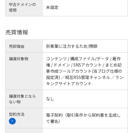
中古ドメインの
未設定
使用
売買情報
別事業に注力するため/閉鎖
売却理由
コンテンツ / 構成ファイル/データ / 著作
譲渡対象物
権 / ドメイン / SNSアカウント / まとめ記
事作成ツールアカウント(当ブログ仕様の
設定済) ／相互RSS管理チャンネル ／ラン
キングサイトアカウント
譲渡対象となら
なし
ない物
契約方法
電子契約（取引条件から契約書を生成し
て署名）
?