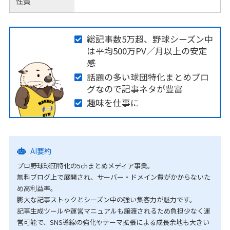
性質
総記事数5万超、野球シーズン中
は平均500万PV／月以上の安定
感
話題の多い球団特化まとめブロ
グなので記事ネタが豊富
趣味を仕事に
AI要約
プロ野球球団特化の5chまとめメディア事業。
無料ブログ上で展開され、サーバー・ドメイン費がかからないた
め高利益率。
膨大な記事ストックとシーズン中の強い集客力が魅力です。
記事生成ツールや運営マニュアルも譲渡されるため負担少なく運
営可能で、SNS導線の強化やテーマ拡張による成長余地も大きい