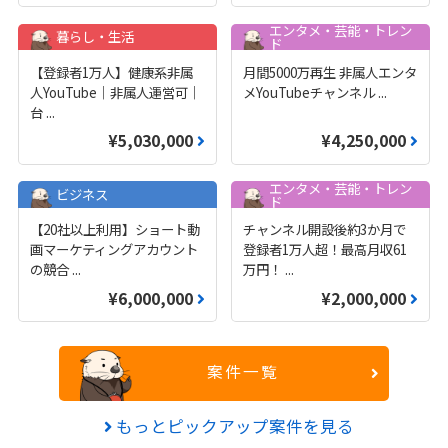
エンタメ・芸能・トレン
暮らし・生活
ド
【登録者1万人】健康系非属
月間5000万再生 非属人エンタ
人YouTube｜非属人運営可｜
メYouTubeチャンネル
...
台
...
¥5,030,000
¥4,250,000
エンタメ・芸能・トレン
ビジネス
ド
【20社以上利用】ショート動
チャンネル開設後約3か月で
画マーケティングアカウント
登録者1万人超！最高月収61
の競合
...
万円！
...
¥6,000,000
¥2,000,000
案件一覧
もっとピックアップ案件を見る