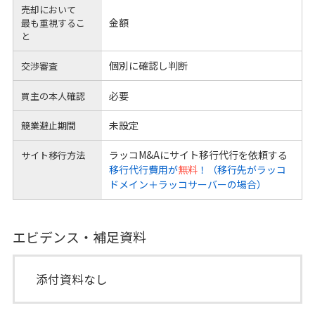
売却において
金額
最も重視するこ
と
個別に確認し判断
交渉審査
必要
買主の本人確認
未設定
競業避止期間
ラッコM&Aにサイト移行代行を依頼する
サイト移行方法
移行代行費用が
無料
！（移行先がラッコ
ドメイン＋ラッコサーバーの場合）
エビデンス・補足資料
添付資料なし