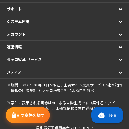
サポート
システム連携
アカウント
運営情報
ラッコWebサービス
メディア
※期間：2021年01月01日～現在 / 主要サイト売買サービス7社の公開
情報の日次集計（
ラッコ株式会社による自社調べ
）
※
案件に表示される画像
はAIによる自動生成です（案件名・アピー
ルポイントを基に作成）。正確な情報は案件詳細をご確認くださ
🤖
い。
AIで案件を探す
届出電気通信事業者：H-05-01917