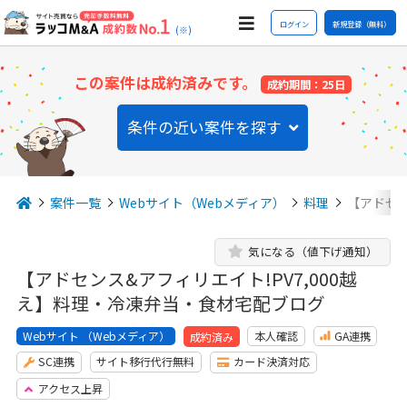
ログイン
新規登録（無料）
(※)
この案件は成約済みです。
成約期間：25日
条件の近い案件を探す
案件一覧
Webサイト（Webメディア）
料理
【アドセン
気になる（値下げ通知）
【アドセンス&アフィリエイト!PV7,000越
え】料理・冷凍弁当・食材宅配ブログ
Webサイト （Webメディア）
本人確認
GA連携
成約済み
SC連携
サイト移行代行無料
カード決済対応
アクセス上昇