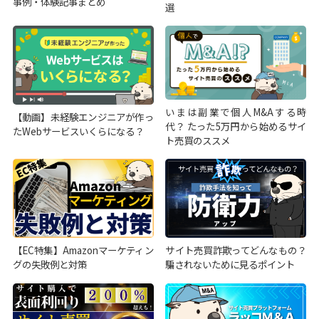
事例・体験記事まとめ
選
いまは副業で個人M&Aする時
【動画】未経験エンジニアが作っ
代？ たった5万円から始めるサイ
たWebサービスいくらになる？
ト売買のススメ
【EC特集】Amazonマーケティン
サイト売買詐欺ってどんなもの？
グの失敗例と対策
騙されないために見るポイント