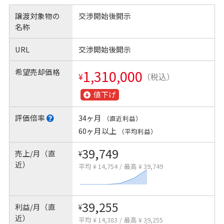
譲渡対象物の
交渉開始後開示
名称
URL
交渉開始後開示
希望売却価格
1,310,000
¥
（税込）
値下げ
評価倍率
34ヶ月
（直近利益）
60ヶ月以上
（平均利益）
39,749
売上/月（直
¥
近）
平均 ¥ 14,754
/
最高 ¥ 39,749
39,255
利益/月（直
¥
近）
平均 ¥ 14,383
/
最高 ¥ 39,255