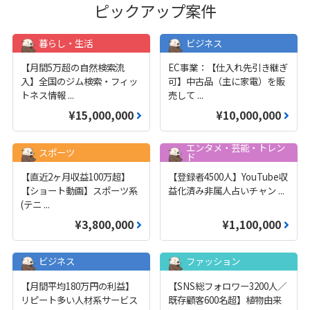
ピックアップ案件
暮らし・生活
ビジネス
【月間5万超の自然検索流
EC事業：【仕入れ先引き継ぎ
入】全国のジム検索・フィッ
可】中古品（主に家電）を販
トネス情報
...
売して
...
¥15,000,000
¥10,000,000
エンタメ・芸能・トレン
スポーツ
ド
【直近2ヶ月収益100万超】
【登録者4500人】YouTube収
【ショート動画】スポーツ系
益化済み非属人占いチャン
...
(テニ
...
¥3,800,000
¥1,100,000
ビジネス
ファッション
【月間平均180万円の利益】
【SNS総フォロワー3200人／
リピート多い人材系サービス
既存顧客600名超】植物由来