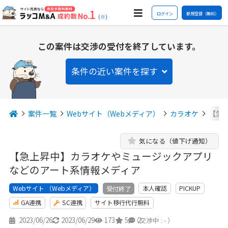
ログイン
新規登録（無料）
(※)
この案件は交渉の受付を終了しています。
条件の近い案件を探す
案件一覧
Webサイト（Webメディア）
カラオケ
【急
気になる（値下げ通知）
【急上昇中】カラオケやミュージックアプリ
などのアート系情報メディア
Webサイト （Webメディア）
本人確認
PICKUP
受付終了
GA連携
SC連携
サイト移行代行無料
2023/06/26
2023/06/29
173
5
2
（交渉中 : - ）