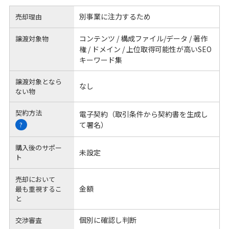
別事業に注力するため
売却理由
コンテンツ / 構成ファイル/データ / 著作
譲渡対象物
権 / ドメイン / 上位取得可能性が高いSEO
キーワード集
譲渡対象となら
なし
ない物
契約方法
電子契約（取引条件から契約書を生成し
て署名）
?
購入後のサポー
未設定
ト
売却において
金額
最も重視するこ
と
個別に確認し判断
交渉審査