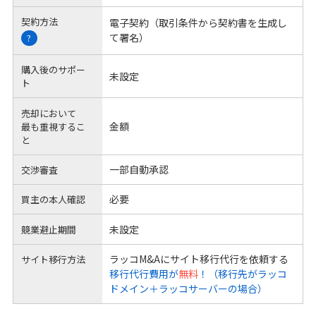
契約方法
電子契約（取引条件から契約書を生成し
て署名）
?
購入後のサポー
未設定
ト
売却において
金額
最も重視するこ
と
一部自動承認
交渉審査
必要
買主の本人確認
未設定
競業避止期間
ラッコM&Aにサイト移行代行を依頼する
サイト移行方法
移行代行費用が
無料
！（移行先がラッコ
ドメイン＋ラッコサーバーの場合）