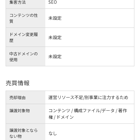
SEO
集客方法
コンテンツの性
未設定
質
ドメイン変更履
未設定
歴
中古ドメインの
未設定
使用
売買情報
運営リソース不足/別事業に注力するため
売却理由
コンテンツ / 構成ファイル/データ / 著作
譲渡対象物
権 / ドメイン
譲渡対象となら
なし
ない物