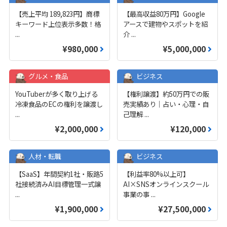
【売上平均 189,823円】商標
【最高収益80万円】Google
キーワード上位表示多数！格
アースで建物やスポットを紹
...
介
...
¥980,000
¥5,000,000
グルメ・食品
ビジネス
YouTuberが多く取り上げる
【権利譲渡】約50万円での販
冷凍食品のECの権利を譲渡し
売実績あり｜占い・心理・自
...
己理解
...
¥2,000,000
¥120,000
人材・転職
ビジネス
【SaaS】年間契約1社・販路5
【利益率80%以上可】
社接続済みAI目標管理一式譲
AI×SNSオンラインスクール
...
事業の事
...
¥1,900,000
¥27,500,000