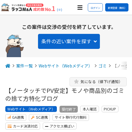
ログイン
新規登録（無料）
(※)
この案件は交渉の受付を終了しています。
条件の近い案件を探す
案件一覧
Webサイト（Webメディア）
ゴミ
【ノータ
気になる（値下げ通知）
【ノータッチでPV安定】モノや商品別のゴミ
の捨て方特化ブログ
Webサイト （Webメディア）
本人確認
PICKUP
受付終了
GA連携
SC連携
サイト移行代行無料
カード決済対応
アクセス横ばい