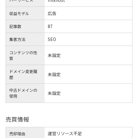
mixhost
広告
収益モデル
87
記事数
SEO
集客方法
コンテンツの性
未設定
質
ドメイン変更履
未設定
歴
中古ドメインの
未設定
使用
売買情報
運営リソース不足
売却理由