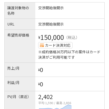
譲渡対象物の
交渉開始後開示
名称
URL
交渉開始後開示
希望売却価格
150,000
¥
（税込）
カード決済対応
※成約価格30万円以下の案件はカード
決済がご利用可能です
売上/月
0
¥
利益/月
0
¥
2,402
PV/月（直近）
平均 1,590
/
最高 2,856