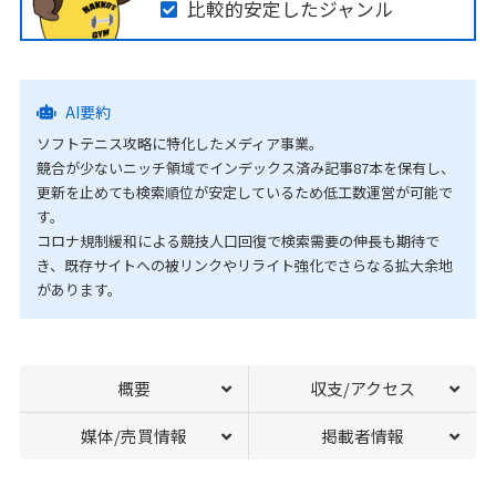
比較的安定したジャンル
AI要約
ソフトテニス攻略に特化したメディア事業。
競合が少ないニッチ領域でインデックス済み記事87本を保有し、
更新を止めても検索順位が安定しているため低工数運営が可能で
す。
コロナ規制緩和による競技人口回復で検索需要の伸長も期待で
き、既存サイトへの被リンクやリライト強化でさらなる拡大余地
があります。
概要
収支/アクセス
媒体/売買情報
掲載者情報