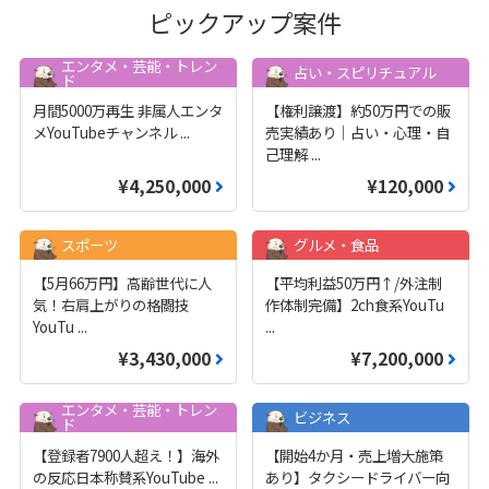
ピックアップ案件
エンタメ・芸能・トレン
占い・スピリチュアル
ド
月間5000万再生 非属人エンタ
【権利譲渡】約50万円での販
メYouTubeチャンネル
...
売実績あり｜占い・心理・自
己理解
...
¥4,250,000
¥120,000
スポーツ
グルメ・食品
【5月66万円】高齢世代に人
【平均利益50万円↑/外注制
気！右肩上がりの格闘技
作体制完備】2ch食系YouTu
YouTu
...
...
¥3,430,000
¥7,200,000
エンタメ・芸能・トレン
ビジネス
ド
【登録者7900人超え！】海外
【開始4か月・売上増大施策
の反応日本称賛系YouTube
...
あり】タクシードライバー向