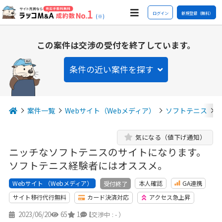
ログイン
新規登録（無料）
(※)
この案件は交渉の受付を終了しています。
条件の近い案件を探す
案件一覧
Webサイト（Webメディア）
ソフトテニス
気になる（値下げ通知）
ニッチなソフトテニスのサイトになります。
ソフトテニス経験者にはオススメ。
Webサイト （Webメディア）
本人確認
GA連携
受付終了
サイト移行代行無料
カード決済対応
アクセス急上昇
2023/06/20
65
1
1
（交渉中 : - ）