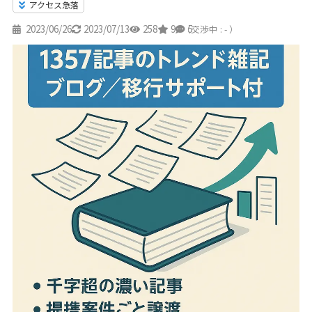
アクセス急落
2023/06/26
2023/07/13
258
9
5
（交渉中 : - ）