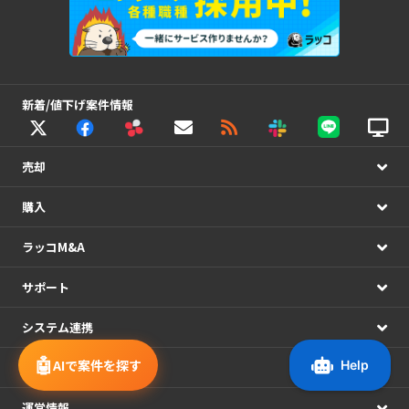
新着/値下げ案件情報
売却
購入
ラッコM&A
サポート
システム連携
🤖
AIで案件を探す
アカウント
運営情報