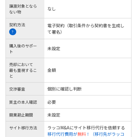
譲渡対象となら
なし
ない物
契約方法
電子契約（取引条件から契約書を生成し
て署名）
?
購入後のサポー
未設定
ト
売却において
金額
最も重視するこ
と
個別に確認し判断
交渉審査
必要
買主の本人確認
未設定
競業避止期間
ラッコM&Aにサイト移行代行を依頼する
サイト移行方法
移行代行費用が
無料
！（移行先がラッコ