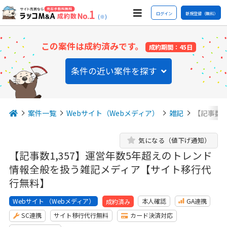
ログイン
新規登録（無料）
(※)
この案件は成約済みです。
成約期間：45日
条件の近い案件を探す
案件一覧
Webサイト（Webメディア）
雑記
【記事数1
気になる（値下げ通知）
【記事数1,357】運営年数5年超えのトレンド
情報全般を扱う雑記メディア【サイト移行代
行無料】
Webサイト （Webメディア）
本人確認
GA連携
成約済み
SC連携
サイト移行代行無料
カード決済対応