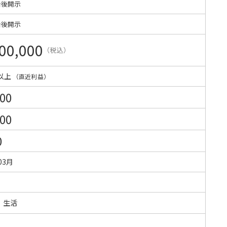
始後開示
始後開示
00,000
（税込）
以上
（直近利益）
000
000
0
03月
・生活