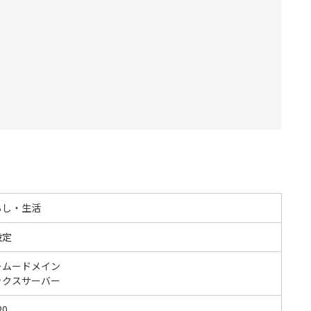
らし・生活
設定
ームードメイン
ックスサーバー
20