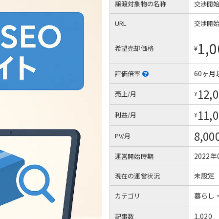
譲渡対象物の名称
交渉開
URL
交渉開
1,0
希望売却価格
¥
60ヶ月
評価倍率
12,
売上/月
¥
11,
利益/月
¥
8,00
PV/月
2022年
運営開始時期
未設定
現在の運営状況
暮らし
カテゴリ
1,020
記事数