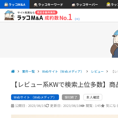
ラッコM&A
ラッコキーワード
ラッコサーバー
ラッ
(※)
案件一覧
Webサイト（Webメディア）
レビュー
【レ
【レビュー系KWで検索上位多数】商
Webサイト （Webメディア）
本人確認
受付終了
公開日 :
2023/06/19
更新日 :
2023/06/18
閲覧 :
145
気になる