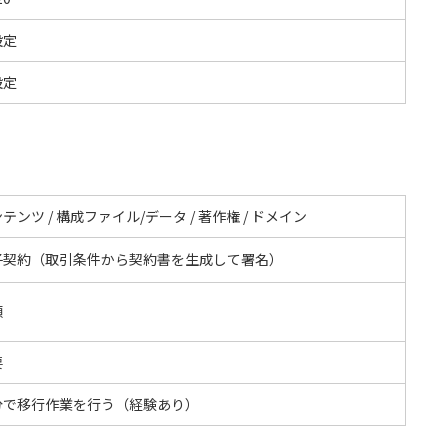
設定
設定
テンツ / 構成ファイル/データ / 著作権 / ドメイン
子契約（取引条件から契約書を生成して署名）
額
要
分で移行作業を行う（経験あり）