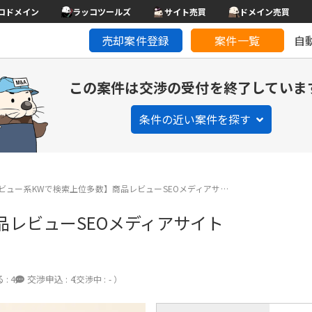
コドメイン
ラッコツールズ
サイト売買
ドメイン売買
売却案件登録
案件一覧
自
この案件は交渉の受付を終了していま
条件の近い案件を探す
ビュー系KWで検索上位多数】商品レビューSEOメディアサ…
品レビューSEOメディアサイト
 :
4
交渉申込 :
4
（交渉中 : - ）