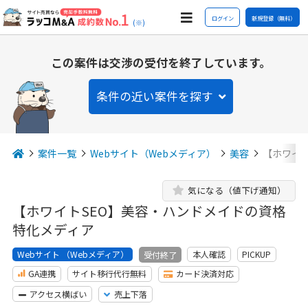
ログイン
新規登録（無料）
(※)
この案件は交渉の受付を終了しています。
条件の近い案件を探す
案件一覧
Webサイト（Webメディア）
美容
【ホワイ
気になる（値下げ通知）
【ホワイトSEO】美容・ハンドメイドの資格
特化メディア
Webサイト （Webメディア）
本人確認
PICKUP
受付終了
GA連携
サイト移行代行無料
カード決済対応
アクセス横ばい
売上下落