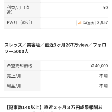
利益/月（直
¥0
近）
PV/月（直近）
3,957
GA連携
スレッズ／美容垢／直近3ヶ月267万view／フォロ
ワー5000人
希望売却価格
¥140,000
売上/月
不明
利益/月
不明
【記事数140以上】直近２ヶ月３万円成果報酬あ