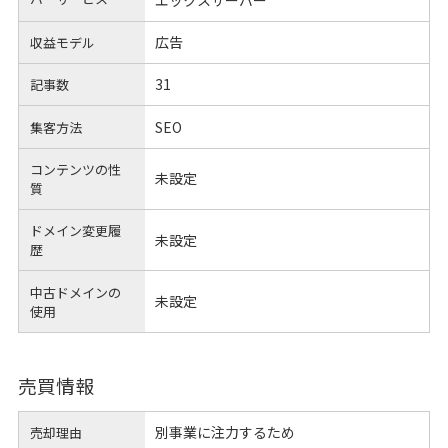
広告
収益モデル
31
記事数
SEO
集客方法
コンテンツの性
未設定
質
ドメイン変更履
未設定
歴
中古ドメインの
未設定
使用
売買情報
別事業に注力するため
売却理由