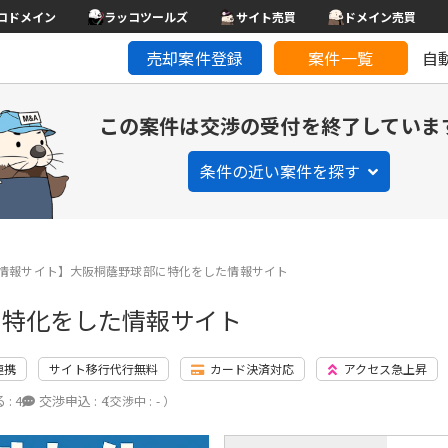
コドメイン
ラッコツールズ
サイト売買
ドメイン売買
売却案件登録
案件一覧
自
この案件は交渉の受付を終了していま
条件の近い案件を探す
情報サイト】大阪桐蔭野球部に特化をした情報サイト
に特化をした情報サイト
連携
サイト移行代行無料
カード決済対応
アクセス急上昇
 :
4
交渉申込 :
4
（交渉中 : - ）