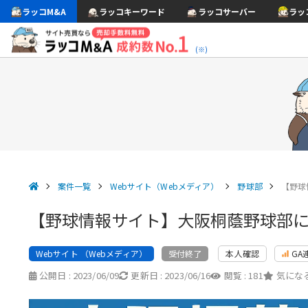
ラッコM&A
ラッコキーワード
ラッコサーバー
ラッ
(※)
案件一覧
Webサイト（Webメディア）
野球部
【野球
【野球情報サイト】大阪桐蔭野球部
Webサイト （Webメディア）
本人確認
GA
受付終了
公開日 :
2023/06/09
更新日 :
2023/06/16
閲覧 :
181
気になる