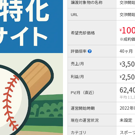
譲渡対象物の名称
交渉開
URL
交渉開
10
¥
希望売却価格
※成約価
40ヶ月
評価倍率
3,50
売上/月
¥
2,50
利益/月
¥
62,4
PV/月（直近）
平均 11,
2022年
運営開始時期
未設定
現在の運営状況
スポー
カテゴリ