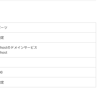
ポーツ
設定
xhostのドメインサービス
host
00
設定