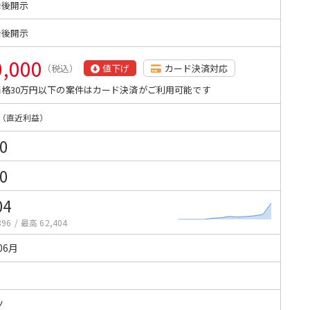
始後開示
始後開示
0,000
（税込）
値下げ
カード決済対応
格30万円以下の案件はカード決済がご利用可能です
（直近利益）
0
0
04
396
/
最高 62,404
06月
ツ