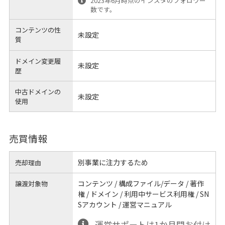
2023年6月時点のインスタのフォロワー
数です。
コンテンツの性
未設定
質
ドメイン変更履
未設定
歴
中古ドメインの
未設定
使用
売買情報
別事業に注力するため
売却理由
コンテンツ / 構成ファイル/データ / 著作
譲渡対象物
権 / ドメイン / 利用中サービス利用権 / SN
Sアカウント / 運営マニュアル
運営サポートは1か月間お付け