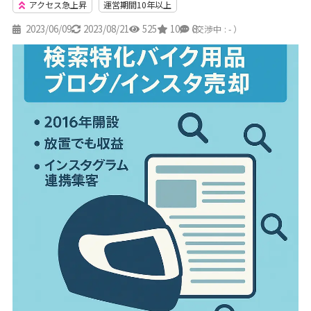
アクセス急上昇
運営期間10年以上
2023/06/09
2023/08/21
525
10
8
（交渉中 : - ）