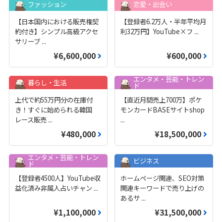
ファッション
恋愛・出会い
【日本国内における販売権契
【登録者6.2万人・半年平均月
約付き】シンプル高級アクセ
利32万円】YouTube×フ
...
サリーブ
...
¥6,600,000
¥600,000
エンタメ・芸能・トレン
暮らし・生活
ド
上代で約55万円分の在庫付
【直近月間売上700万】ポケ
き！すぐに始められる韓国
モンカードBASEサイトshop
レース販売
...
...
¥480,000
¥18,500,000
エンタメ・芸能・トレン
ビジネス
ド
【登録者4500人】YouTube収
ホームページ関連、SEO対策
益化済み非属人占いチャン
...
関連キーワードで売り上げの
あるサ
...
¥1,100,000
¥31,500,000