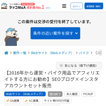
ログイン
新規登録（無料）
(※)
この案件は交渉の受付を終了しています。
条件の近い案件を探す
案件一覧
Webサイト（Webメディア）
バイク
【20
気になる（値下げ通知）
【2016年から運営・バイク用品でアフィリエ
イトする方にお勧め】SEOブログ×インスタ
アカウントセット販売
Webサイト （Webメディア）
本人確認
PICKUP
受付終了
GA連携
SC連携
サイト移行代行可能