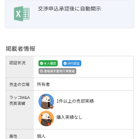
交渉申込承認後に自動開示
掲載者情報
認証状況
本人確認
SMS認証
適格請求書発行事業者
所有者
売主の立場
ラッコM&A
1件以上の売却実績
売買実績
購入実績なし
個人
属性