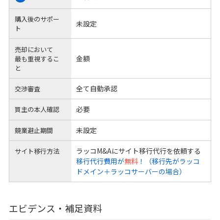
購入後のサポー
未設定
ト
売却において
金額
最も重視するこ
と
全て自動承認
交渉審査
必要
買主の本人確認
未設定
競業避止期間
ラッコM&Aにサイト移行代行を依頼する
サイト移行方法
移行代行費用が
無料
！（移行先がラッコ
ドメイン＋ラッコサーバーの場合）
エビデンス・補足資料