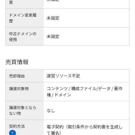
質
ドメイン変更履
未設定
歴
中古ドメインの
未設定
使用
売買情報
運営リソース不足
売却理由
コンテンツ / 構成ファイル/データ / 著作
譲渡対象物
権 / ドメイン
譲渡対象となら
なし
ない物
契約方法
電子契約（取引条件から契約書を生成し
て署名）
?