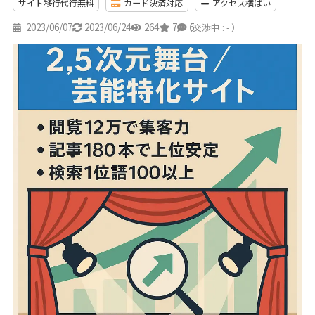
サイト移行代行無料
カード決済対応
アクセス横ばい
2023/06/07
2023/06/24
264
7
5
（交渉中 : - ）