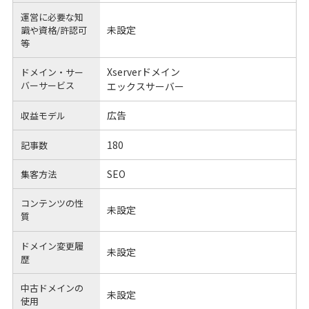
運営に必要な知
未設定
識や
資格/許認可
等
Xserverドメイン
ドメイン・サー
バーサービス
エックスサーバー
広告
収益モデル
180
記事数
SEO
集客方法
コンテンツの性
未設定
質
ドメイン変更履
未設定
歴
中古ドメインの
未設定
使用