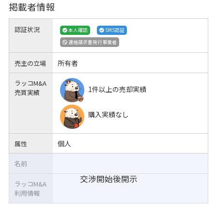
掲載者情報
認証状況
本人確認
SMS認証
適格請求書発行事業者
所有者
売主の立場
ラッコM&A
1件以上の売却実績
売買実績
購入実績なし
個人
属性
名前
交渉開始後開示
ラッコM&A
利用情報