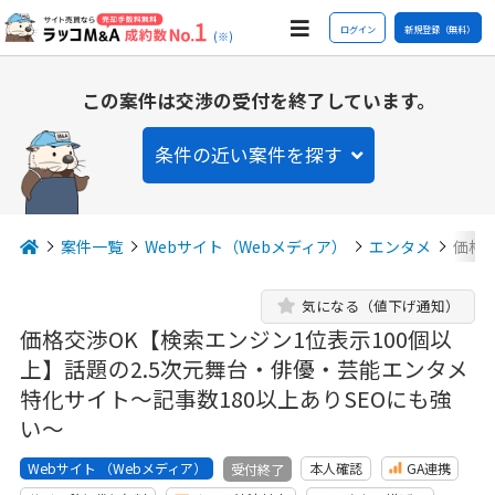
ログイン
新規登録（無料）
(※)
この案件は交渉の受付を終了しています。
条件の近い案件を探す
案件一覧
Webサイト（Webメディア）
エンタメ
価格交
気になる（値下げ通知）
価格交渉OK【検索エンジン1位表示100個以
上】話題の2.5次元舞台・俳優・芸能エンタメ
特化サイト〜記事数180以上ありSEOにも強
い〜
Webサイト （Webメディア）
本人確認
GA連携
受付終了