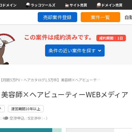
コドメイン
ラッコツールズ
サイト売買
ドメイン売買
売却案件登録
案件一覧
自
この案件は成約済みです。
成約期間：1日
条件の近い案件を探す
【月間5万PV・ヘアカタログ1.5万件】美容師×ヘアビューテ…
件】美容師×ヘアビューティーWEBメディア
P
運営期間10年以上
:
4
交渉申込 :
5
（交渉中 : - ）