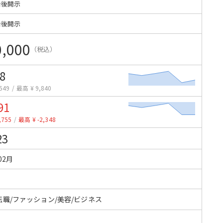
始後開示
始後開示
0,000
（税込）
8
549
/
最高 ¥ 9,840
91
,755
/
最高 ¥ -2,348
23
02月
転職/ファッション/美容/ビジネス