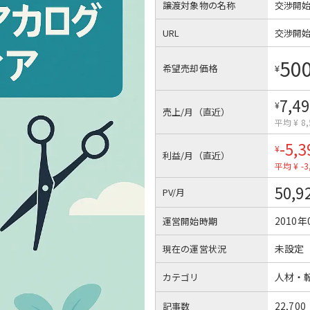
譲渡対象物の名称
交渉開
URL
交渉開
50
希望売却価格
¥
7,49
¥
売上/月（直近）
平均 ¥ 8,
-5,3
¥
利益/月（直近）
平均 ¥ -3
50,9
PV/月
2010年
運営開始時期
未設定
現在の運営状況
人材・
カテゴリ
22,700
記事数