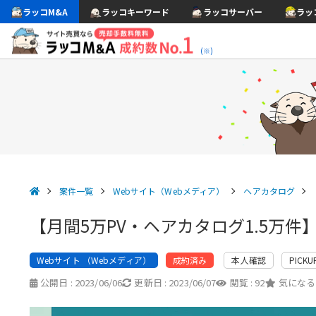
ラッコM&A
ラッコキーワード
ラッコサーバー
ラッ
(※)
案件一覧
Webサイト（Webメディア）
ヘアカタログ
【月間5万PV・ヘアカタログ1.5万
Webサイト （Webメディア）
本人確認
PICKU
成約済み
公開日 :
2023/06/06
更新日 :
2023/06/07
閲覧 :
92
気になる 