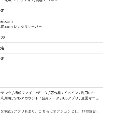
設定
前.com
前.com レンタルサーバー
700
設定
設定
テンツ / 構成ファイル/データ / 著作権 / ドメイン / 利用中サー
利用権 / SNSアカウント / 会員データ / iOSアプリ / 運営マニュ
ル
姉妹iOSアプリもあり、こちらはオプションとし、無償譲渡可