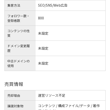
SEO/SNS/Web広告
集客方法
フォロワー数・
800
登録者数
コンテンツの性
未設定
質
ドメイン変更履
未設定
歴
中古ドメインの
未設定
使用
売買情報
運営リソース不足
売却理由
コンテンツ / 構成ファイル/データ / 著作
譲渡対象物