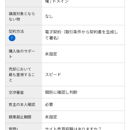
権 / ドメイン
譲渡対象となら
なし
ない物
契約方法
電子契約（取引条件から契約書を生成し
て署名）
?
購入後のサポー
未設定
ト
売却において
スピード
最も重視するこ
と
個別に確認し判断
交渉審査
必要
買主の本人確認
未設定
競業避止期間
サイト売買経験はありますか？
質問1