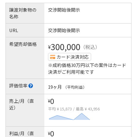
譲渡対象物の
交渉開始後開示
名称
URL
交渉開始後開示
希望売却価格
300,000
¥
（税込）
カード決済対応
※成約価格30万円以下の案件はカード
決済がご利用可能です
評価倍率
19ヶ月
（平均利益）
0
売上/月（直
¥
近）
平均 ¥ 15,873
/
最高 ¥ 43,956
0
利益/月（直
¥