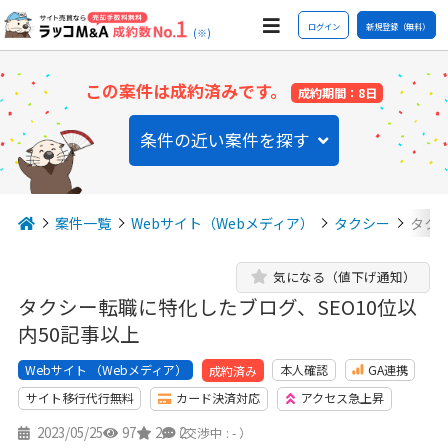
ログイン
新規登録（無料）
(※)
この案件は成約済みです。
成約期間：8日
条件の近い案件を探す
案件一覧
Webサイト（Webメディア）
タクシー
タクシ
気になる（値下げ通知）
タクシー転職に特化したブログ、SEO10位以
内50記事以上
Webサイト （Webメディア）
本人確認
GA連携
成約済み
サイト移行代行無料
カード決済対応
アクセス急上昇
2023/05/25
97
2
2
（交渉中 : - ）