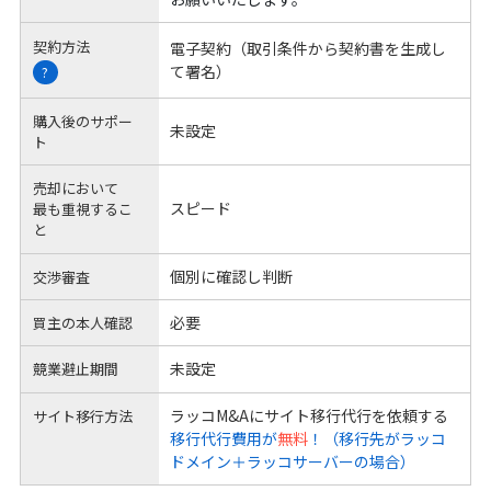
契約方法
電子契約（取引条件から契約書を生成し
て署名）
?
購入後のサポー
未設定
ト
売却において
スピード
最も重視するこ
と
個別に確認し判断
交渉審査
必要
買主の本人確認
未設定
競業避止期間
ラッコM&Aにサイト移行代行を依頼する
サイト移行方法
移行代行費用が
無料
！（移行先がラッコ
ドメイン＋ラッコサーバーの場合）