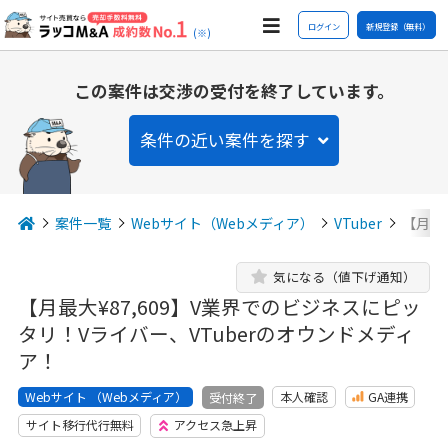
ログイン
新規登録（無料）
(※)
この案件は交渉の受付を終了しています。
条件の近い案件を探す
案件一覧
Webサイト（Webメディア）
VTuber
【月最
気になる（値下げ通知）
【月最大¥87,609】V業界でのビジネスにピッ
タリ！Vライバー、VTuberのオウンドメディ
ア！
Webサイト （Webメディア）
本人確認
GA連携
受付終了
サイト移行代行無料
アクセス急上昇