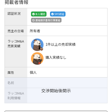
掲載者情報
認証状況
本人確認
SMS認証
適格請求書発行事業者
所有者
売主の立場
ラッコM&A
1件以上の売却実績
売買実績
購入実績なし
個人
属性
名前
交渉開始後開示
ラッコM&A
利用情報