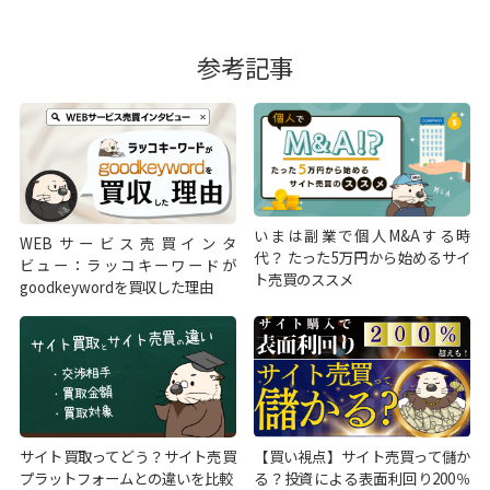
参考記事
いまは副業で個人M&Aする時
WEBサービス売買インタ
代？ たった5万円から始めるサイ
ビュー：ラッコキーワードが
ト売買のススメ
goodkeywordを買収した理由
サイト買取ってどう？サイト売買
【買い視点】サイト売買って儲か
プラットフォームとの違いを比較
る？投資による表面利回り200％