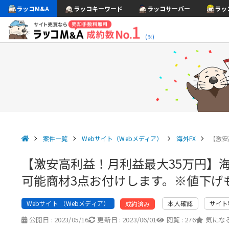
ラッコM&A
ラッコキーワード
ラッコサーバー
ラッ
(※)
案件一覧
Webサイト（Webメディア）
海外FX
【激安
【激安高利益！月利益最大35万円】
可能商材3点お付けします。※値下げ
Webサイト （Webメディア）
本人確認
サイト
成約済み
公開日 :
2023/05/16
更新日 :
2023/06/01
閲覧 :
276
気になる