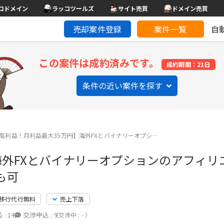
コドメイン
ラッコツールズ
サイト売買
ドメイン売買
売却案件登録
案件一覧
自
この案件は成約済みです。
成約期間：21日
条件の近い案件を探す
高利益！月利益最大35万円】海外FXとバイナリーオプシ…
海外FXとバイナリーオプションのアフィリ
も可
移行代行無料
売上下落
 :
14
交渉申込 :
9
（交渉中 : - ）