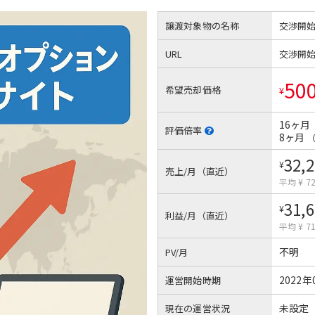
譲渡対象物の名称
交渉開
URL
交渉開
50
希望売却価格
¥
16ヶ月
評価倍率
8ヶ月
32,
¥
売上/月（直近）
平均 ¥ 72
31,
¥
利益/月（直近）
平均 ¥ 71
不明
PV/月
2022年
運営開始時期
未設定
現在の運営状況