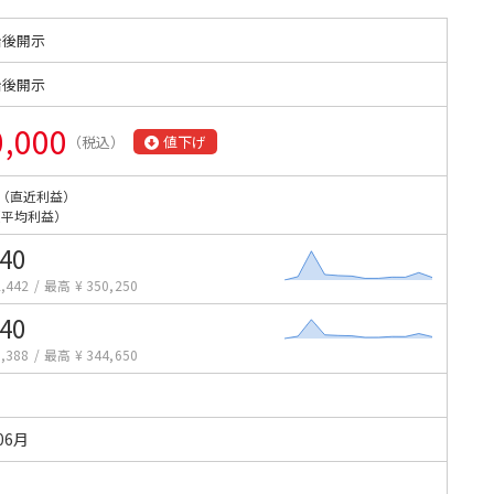
始後開示
始後開示
0,000
（税込）
値下げ
（直近利益）
（平均利益）
240
,442
/
最高 ¥ 350,250
640
,388
/
最高 ¥ 344,650
06月