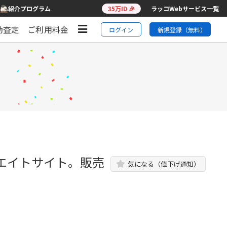
紹介プログラム
35万ID 🎉
ラッコWebサービス一覧
動査定
ご利用料金
ログイン
新規登録（無料）
エイトサイト。販売
気になる（値下げ通知）