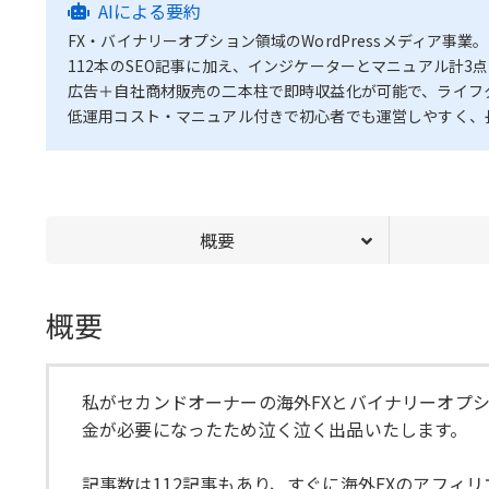
AIによる要約
FX・バイナリーオプション領域のWordPressメディア事業。
112本のSEO記事に加え、インジケーターとマニュアル計
広告＋自社商材販売の二本柱で即時収益化が可能で、ライフ
低運用コスト・マニュアル付きで初心者でも運営しやすく、
概要
概要
私がセカンドオーナーの海外FXとバイナリーオプ
金が必要になったため泣く泣く出品いたします。
記事数は112記事もあり、すぐに海外FXのアフィ