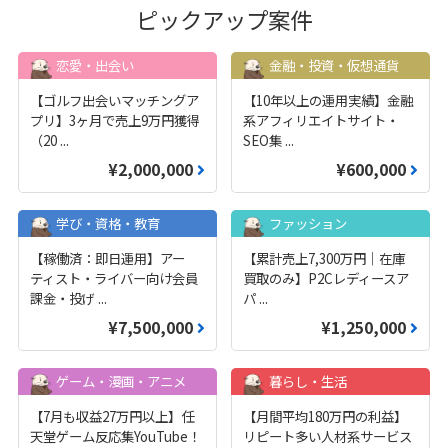
ピックアップ案件
恋愛・出会い
金融・投資・仮想通貨
【ゴルフ出会いマッチングア
【10年以上の運用実績】金融
プリ】3ヶ月で売上9万円獲得
系アフィリエイトサイト・
（20
...
SEO集
...
¥2,000,000
¥600,000
学び・資格・教育
ファッション
【稼働済：即日運用】アー
【累計売上7,300万円｜在庫
ティスト・ライバー向け会員
買取のみ】P2Cレディースア
課金・投げ
...
パ
...
¥7,500,000
¥1,250,000
ゲーム・漫画・アニメ
暮らし・生活
【7月も収益27万円以上】任
【月間平均180万円の利益】
天堂ゲーム反応集YouTube！
リピート多い人材系サービス