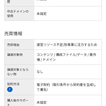
歴
中古ドメインの
未設定
使用
売買情報
運営リソース不足/別事業に注力するため
売却理由
コンテンツ / 構成ファイル/データ / 著作
譲渡対象物
権 / ドメイン
譲渡対象となら
なし
ない物
契約方法
電子契約（取引条件から契約書を生成し
て署名）
?
購入後のサポー
未設定
ト