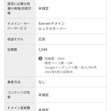
運営に必要な知
未設定
識や
資格/許認可
等
Xserverドメイン
ドメイン・サー
バーサービス
エックスサーバー
広告
収益モデル
3,044
記事数
投稿数：2850
固定ページ数：194
Googleインデックス数：約 3,790 件
2023年5月13日時点
なし
集客方法
コンテンツの性
未設定
質
ドメイン変更履
未設定