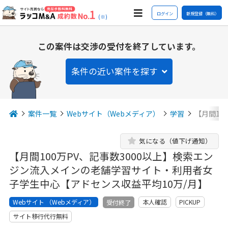
ログイン
新規登録（無料）
(※)
この案件は交渉の受付を終了しています。
条件の近い案件を探す
案件一覧
Webサイト（Webメディア）
学習
【月間10
気になる（値下げ通知）
【月間100万PV、記事数3000以上】検索エン
ジン流入メインの老舗学習サイト・利用者女
子学生中心【アドセンス収益平均10万/月】
Webサイト （Webメディア）
本人確認
PICKUP
受付終了
サイト移行代行無料