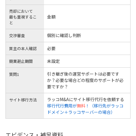
売却において
金額
最も重視するこ
と
個別に確認し判断
交渉審査
必要
買主の本人確認
未設定
競業避止期間
引き継ぎ後の運営サポートは必要です
質問1
か？必要な場合どの程度のサポートが必
要ですか？
ラッコM&Aにサイト移行代行を依頼する
サイト移行方法
移行代行費用が
無料
！（移行先がラッコ
ドメイン＋ラッコサーバーの場合）
エビデンス・補足資料