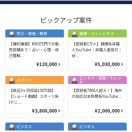
ピックアップ案件
学び・資格・教育
健康・フィットネス
【権利譲渡】約50万円での販
【登録者1万人】健康系非属
売実績あり｜占い・心理・自
人YouTube｜非属人運営可｜
己理解
...
台
...
¥120,000
¥5,030,000
エンタメ・芸能・トレン
スポーツ
ド
【直近2ヶ月収益100万超】
【登録者7900人超え！】海外
【ショート動画】スポーツ系
の反応日本称賛系YouTube
...
(テニ
...
¥3,800,000
¥2,000,000
ビジネス
ビジネス