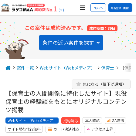
ログイン
新規登録（無料）
(※)
この案件は成約済みです。
成約期間：89日
条件の近い案件を探す
案件一覧
Webサイト（Webメディア）
保育士
【保育
気になる（値下げ通知）
【保育士の人間関係に特化したサイト】現役
保育士の経験談をもとにオリジナルコンテン
ツ掲載
Webサイト （Webメディア）
本人確認
GA連携
成約済み
サイト移行代行無料
カード決済対応
アクセス上昇