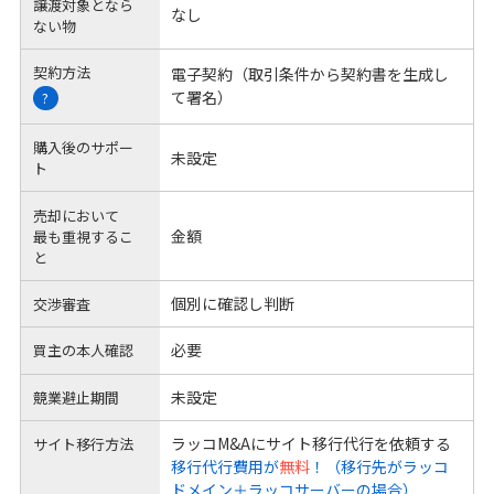
譲渡対象となら
なし
ない物
契約方法
電子契約（取引条件から契約書を生成し
て署名）
?
購入後のサポー
未設定
ト
売却において
金額
最も重視するこ
と
個別に確認し判断
交渉審査
必要
買主の本人確認
未設定
競業避止期間
ラッコM&Aにサイト移行代行を依頼する
サイト移行方法
移行代行費用が
無料
！（移行先がラッコ
ドメイン＋ラッコサーバーの場合）