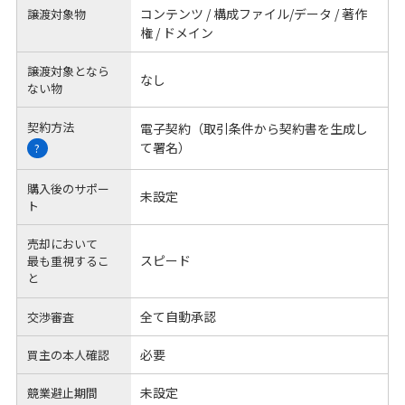
コンテンツ / 構成ファイル/データ / 著作
譲渡対象物
権 / ドメイン
譲渡対象となら
なし
ない物
契約方法
電子契約（取引条件から契約書を生成し
て署名）
?
購入後のサポー
未設定
ト
売却において
スピード
最も重視するこ
と
全て自動承認
交渉審査
必要
買主の本人確認
未設定
競業避止期間