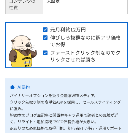
コンテンツの
未設定
性質
元月利約12万円
伸びしろ抜群なのに訳アリ価格
でお得
ファーストクリック制なのでク
リックさせれば勝ち
AI要約
バイナリーオプションを扱う金融系WEBメディア。
クリック先取り制の高単価ASPを採用し、セールスライティング
に強み。
約80本のブログ風記事と関西弁キャラ運用で読者との距離が近
く、リライト・追加投稿でSEO伸長余地が大きい。
訳ありのため低価格で取得可能、初心者向け移行・運用サポート