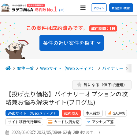
ログイン
新規登録（無料）
(※)
この案件は成約済みです。
成約期間：1日
条件の近い案件を探す
案件一覧
Webサイト（Webメディア）
バイナリー
【
気になる（値下げ通知）
【投げ売り価格】バイナリーオプションの攻
略兼お悩み解決サイト(ブログ風)
Webサイト （Webメディア）
本人確認
GA連携
成約済み
サイト移行代行無料
カード決済対応
アクセス下落
2023/05/08
2023/05/08
62
2
1
（交渉中 : - ）