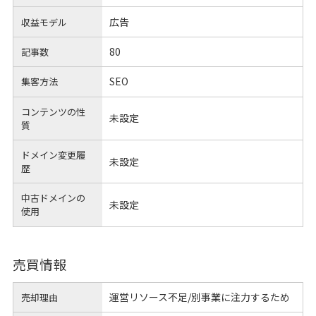
広告
収益モデル
80
記事数
SEO
集客方法
コンテンツの性
未設定
質
ドメイン変更履
未設定
歴
中古ドメインの
未設定
使用
売買情報
運営リソース不足/別事業に注力するため
売却理由