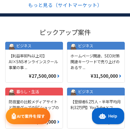
もっと見る（サイトマーケット）
ピックアップ案件
ビジネス
ビジネス
【利益率80%以上可】
ホームページ関連、SEO対策
AI×SNSオンラインスクール
関連キーワードで売り上げの
事業の事
...
あるサ
...
¥27,500,000
¥31,500,000
暮らし・生活
ビジネス
防音室の比較メディアサイト
【登録者6.2万人・半年平均月
と防音グッズのECショップの
利32万円】YouTube×フ
...
2サイ
...
🤖
AIで案件を探す
¥6,750,000
¥480,000