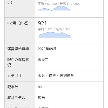
近）
平均 ¥ 53,900
/
最高 ¥ 118,900
921
PV/月（直近）
平均 2,325
/
最高 3,253
運営開始時期
2020年09月
現在の運営状
未設定
況
カテゴリ
金融・投資・仮想通貨
記事数
80
収益モデル
広告