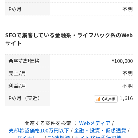
PV/月
不明
SEOで集客している金融系・ライフハック系のWeb
サイト
希望売却価格
¥100,000
売上/月
不明
利益/月
不明
PV/月（直近）
1,616
GA連携
関連する案件を検索 ：
Webメディア
/
売却希望価格100万円以下
/
金融・投資・仮想通貨
/
バイナリー
/
GA連携済
/
サイト移行代行可能