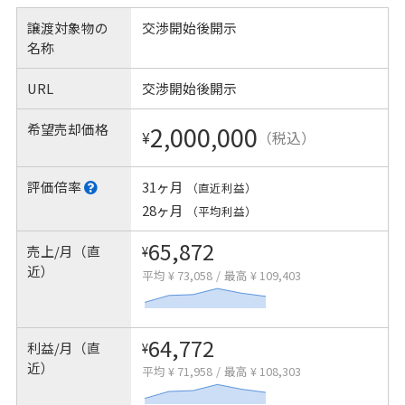
譲渡対象物の
交渉開始後開示
名称
URL
交渉開始後開示
希望売却価格
2,000,000
¥
（税込）
評価倍率
31ヶ月
（直近利益）
28ヶ月
（平均利益）
65,872
売上/月（直
¥
近）
平均 ¥ 73,058
/
最高 ¥ 109,403
64,772
利益/月（直
¥
近）
平均 ¥ 71,958
/
最高 ¥ 108,303