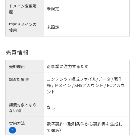
ドメイン変更履
未設定
歴
中古ドメインの
未設定
使用
売買情報
別事業に注力するため
売却理由
コンテンツ / 構成ファイル/データ / 著作
譲渡対象物
権 / ドメイン / SNSアカウント / ECアカウ
ント
譲渡対象となら
なし
ない物
契約方法
電子契約（取引条件から契約書を生成し
て署名）
?