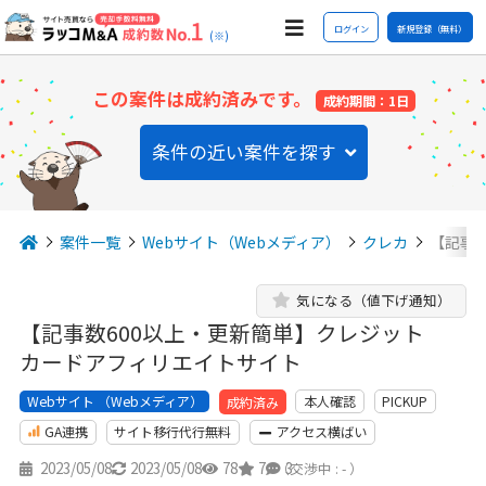
ログイン
新規登録（無料）
(※)
この案件は成約済みです。
成約期間：1日
条件の近い案件を探す
案件一覧
Webサイト（Webメディア）
クレカ
【記事
気になる（値下げ通知）
【記事数600以上・更新簡単】クレジット
カードアフィリエイトサイト
Webサイト （Webメディア）
本人確認
PICKUP
成約済み
GA連携
サイト移行代行無料
アクセス横ばい
2023/05/08
2023/05/08
78
7
3
（交渉中 : - ）