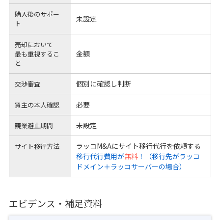
購入後のサポー
未設定
ト
売却において
金額
最も重視するこ
と
個別に確認し判断
交渉審査
必要
買主の本人確認
未設定
競業避止期間
ラッコM&Aにサイト移行代行を依頼する
サイト移行方法
移行代行費用が
無料
！（移行先がラッコ
ドメイン＋ラッコサーバーの場合）
エビデンス・補足資料