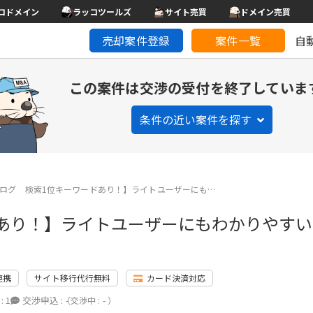
コドメイン
ラッコツールズ
サイト売買
ドメイン売買
売却案件登録
案件一覧
自
この案件は交渉の受付を終了していま
条件の近い案件を探す
ログ 検索1位キーワードあり！】ライトユーザーにも…
あり！】ライトユーザーにもわかりやすい
連携
サイト移行代行無料
カード決済対応
:
1
交渉申込 :
-
（交渉中 : - ）