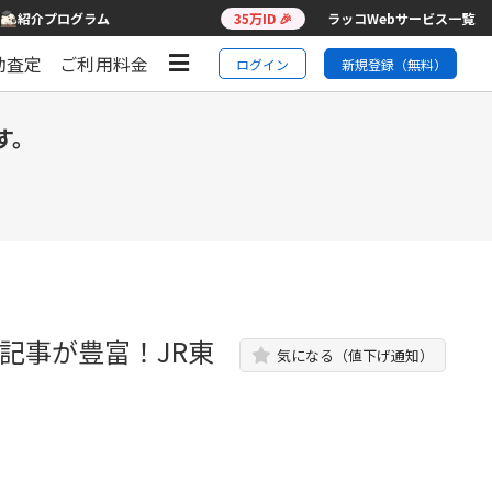
紹介プログラム
35万ID 🎉
ラッコWebサービス一覧
動査定
ご利用料金
ログイン
新規登録（無料）
す。
記事が豊富！JR東
気になる（値下げ通知）