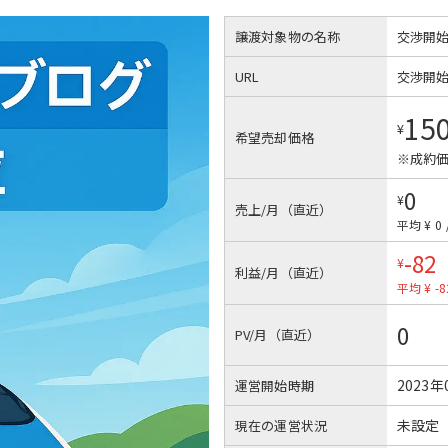
譲渡対象物の名称
交渉開
URL
交渉開
15
¥
希望売却価格
※成約価
0
¥
売上/月（直近）
平均 ¥ 0
-82
¥
利益/月（直近）
平均 ¥ -8
0
PV/月（直近）
2023年
運営開始時期
未設定
現在の運営状況