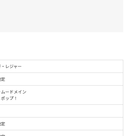
行・レジャー
設定
ームードメイン
リポップ！
設定