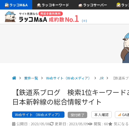
ラッコM&A
ラッコキーワード
ラッコサーバー
ラッ
(※)
案件一覧
Webサイト（Webメディア）
JR
【鉄道系ブ
【鉄道系ブログ 検索1位キーワード
日本新幹線の総合情報サイト
Webサイト （Webメディア）
本人確認
GA
受付終了
公開日 :
2023/05/08
更新日 :
2023/05/09
閲覧 :
60
気になる 