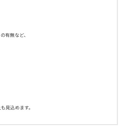
。
トの有無など、
上も見込めます。