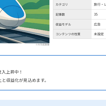
旅行・
カテゴリ
35
記事数
広告
収益モデル
未設定
コンテンツの性質
※AI生成画像
流入上昇中！
上と収益化が見込めます。