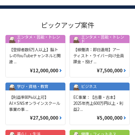
ピックアップ案件
エンタメ・芸能・トレン
エンタメ・芸能・トレン
ド
ド
【登録者数6万人以上】脳ト
【稼働済：即日運用】アー
レのYouTubeチャンネルと関
ティスト・ライバー向け会員
連
...
課金・投げ
...
¥12,000,000
¥7,500,000
学び・資格・教育
ビジネス
【利益率80%以上可】
EC事業：【古書・古本】
AI×SNSオンラインスクール
2025年売上600万円以上・利
事業の事
...
益2
...
¥27,500,000
¥5,000,000
暮らし・生活
健康・フィットネス