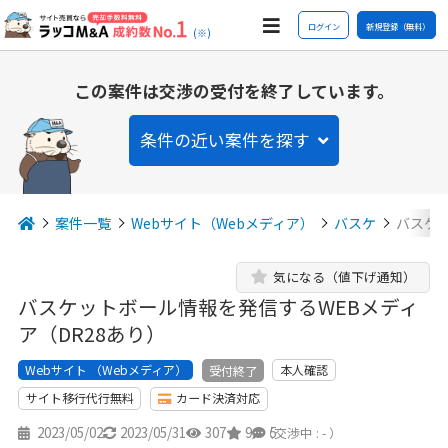
ログイン
新規登録（無料）
(※)
この案件は交渉の受付を終了しています。
条件の近い案件を探す
案件一覧
Webサイト（Webメディア）
バスケ
バスケッ
気になる（値下げ通知）
バスケットボール情報を発信するWEBメディ
ア（DR28あり）
Webサイト （Webメディア）
本人確認
受付終了
サイト移行代行無料
カード決済対応
2023/05/02
2023/05/31
307
9
5
（交渉中 : - ）