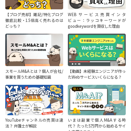
【ブログ売却】雑記/特化ブログ
WEBサービス売買インタ
徹底比較・1.5倍高く売れるのは
ビュー：ラッコキーワードが
どっち？
goodkeywordを買収した理由
スモールM&Aとは？個人が会社/
【動画】未経験エンジニアが作っ
事業を買うための基礎知識
たWebサービスいくらになる？
YouTubeチャンネルの売買は違
いまは副業で個人M&Aする時
法？ 弁護士が解説
代？ たった5万円から始めるサイ