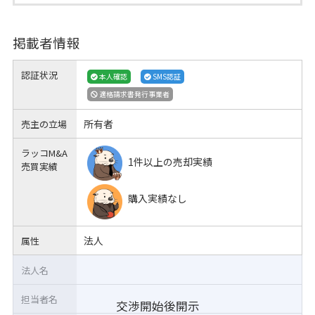
掲載者情報
認証状況
本人確認
SMS認証
適格請求書発行事業者
所有者
売主の立場
ラッコM&A
1件以上の売却実績
売買実績
購入実績なし
法人
属性
法人名
担当者名
交渉開始後開示