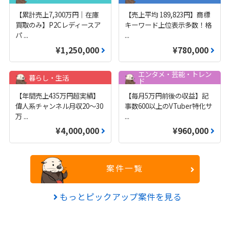
【累計売上7,300万円｜在庫
【売上平均 189,823円】商標
買取のみ】P2Cレディースア
キーワード上位表示多数！格
パ
...
...
¥1,250,000
¥780,000
エンタメ・芸能・トレン
暮らし・生活
ド
【年間売上435万円超実績】
【毎月5万円前後の収益】記
偉人系チャンネル月収20～30
事数600以上のVTuber特化サ
万
...
...
¥4,000,000
¥960,000
案件一覧
もっとピックアップ案件を見る