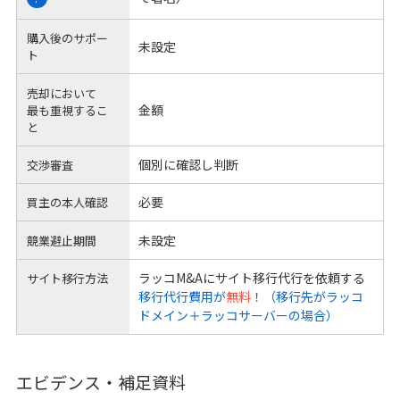
購入後のサポー
未設定
ト
売却において
金額
最も重視するこ
と
個別に確認し判断
交渉審査
必要
買主の本人確認
未設定
競業避止期間
ラッコM&Aにサイト移行代行を依頼する
サイト移行方法
移行代行費用が
無料
！（移行先がラッコ
ドメイン＋ラッコサーバーの場合）
エビデンス・補足資料