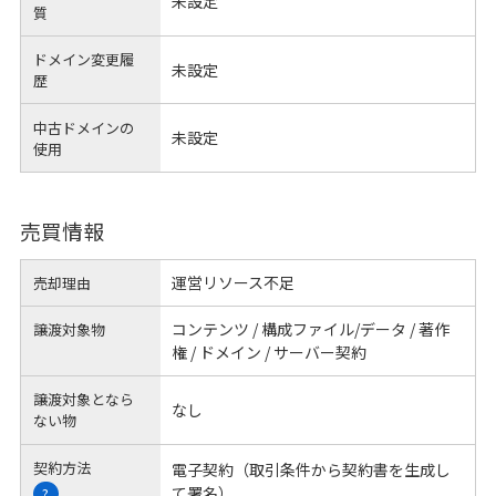
未設定
質
ドメイン変更履
未設定
歴
中古ドメインの
未設定
使用
売買情報
運営リソース不足
売却理由
コンテンツ / 構成ファイル/データ / 著作
譲渡対象物
権 / ドメイン / サーバー契約
譲渡対象となら
なし
ない物
契約方法
電子契約（取引条件から契約書を生成し
て署名）
?