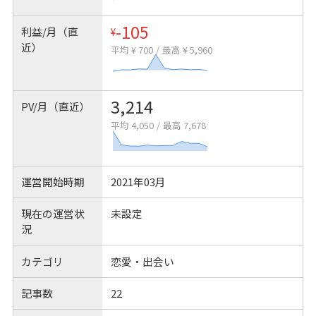
-105
利益/月（直
¥
近）
平均 ¥ 700
/
最高 ¥ 5,960
3,214
PV/月（直近）
平均 4,050
/
最高 7,678
運営開始時期
2021年03月
現在の運営状
未設定
況
カテゴリ
恋愛・出会い
記事数
22