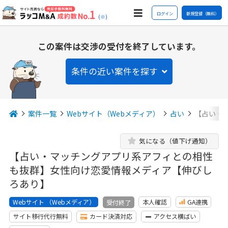
ログイン
新規登録（無料）
(※)
この案件は交渉の受付を終了しています。
条件の近い案件を探す
案件一覧
Webサイト（Webメディア）
占い
【占い・
気になる（値下げ通知）
【占い・マッチングアプリ系アフィとの相性
も抜群】女性向け恋愛情報メディア【伸びし
ろあり】
Webサイト （Webメディア）
本人確認
GA連携
受付終了
サイト移行代行無料
カード決済対応
アクセス横ばい