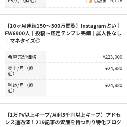
PV/月（直近）
6,126
GA連携
【10ヶ月連続150〜500万閲覧】Instagram占い｜
FW6900人｜投稿〜鑑定テンプレ完備｜属人性なし
｜マネタイズ◎
希望売却価格
¥223,000
売上/月（直
¥24,880
近）
利益/月（直
¥24,880
近）
【1万PV以上キープ/月利5千円以上キープ】アドセ
ンス通過済！219記事の資産を持つ釣り特化ブログ