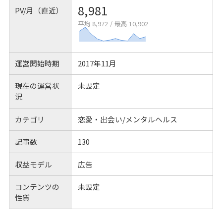
8,981
PV/月（直近）
平均 8,972
/
最高 10,902
運営開始時期
2017年11月
現在の運営状
未設定
況
カテゴリ
恋愛・出会い/メンタルヘルス
記事数
130
収益モデル
広告
コンテンツの
未設定
性質