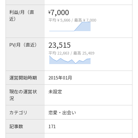
7,000
利益/月（直
¥
近）
平均 ¥ 5,666
/
最高 ¥ 7,000
23,515
PV/月（直近）
平均 22,663
/
最高 25,489
運営開始時期
2015年01月
現在の運営状
未設定
況
カテゴリ
恋愛・出会い
記事数
171