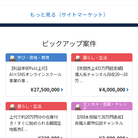
もっと見る（サイトマーケット）
ピックアップ案件
学び・資格・教育
暮らし・生活
【利益率80%以上可】
【年間売上435万円超実績】
AI×SNSオンラインスクール
偉人系チャンネル月収20～30
事業の事
...
万
...
¥27,500,000
¥4,000,000
エンタメ・芸能・トレン
暮らし・生活
ド
上代で約20万円分の在庫付
【月8本投稿で26万円達成】
き！すぐに始められる韓国生
非属人都市伝説チャンネル
地販売E
...