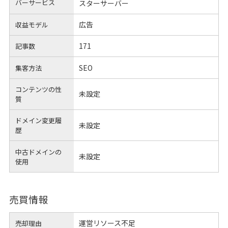
バーサービス
スターサーバー
広告
収益モデル
171
記事数
SEO
集客方法
コンテンツの性
未設定
質
ドメイン変更履
未設定
歴
中古ドメインの
未設定
使用
売買情報
運営リソース不足
売却理由