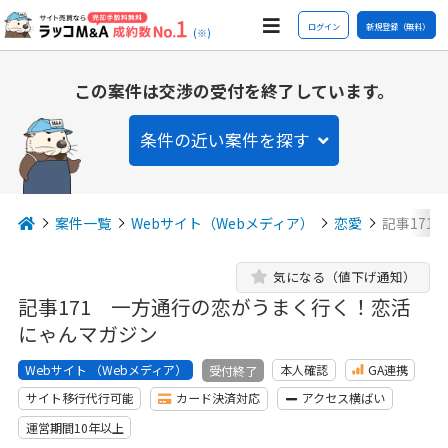
ログイン
新規登録（無料）
(※)
この案件は交渉の受付を終了しています。
条件の近い案件を探す
案件一覧
Webサイト（Webメディア）
恋愛
記事17
気になる（値下げ通知）
記事171 一方通行の恋がうまく行く！恋活
にゃんマガジン
Webサイト （Webメディア）
本人確認
GA連携
受付終了
サイト移行代行可能
カード決済対応
アクセス横ばい
運営期間10年以上