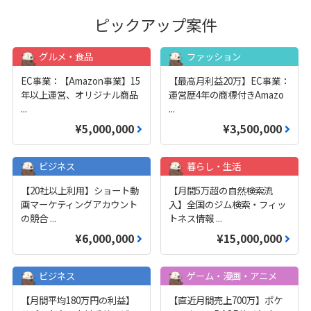
ピックアップ案件
グルメ・食品
ファッション
EC事業：【Amazon事業】15
【最高月利益20万】EC事業：
年以上運営、オリジナル商品
運営歴4年の商標付きAmazo
...
...
¥5,000,000
¥3,500,000
ビジネス
暮らし・生活
【20社以上利用】ショート動
【月間5万超の自然検索流
画マーケティングアカウント
入】全国のジム検索・フィッ
の競合
...
トネス情報
...
¥6,000,000
¥15,000,000
ビジネス
ゲーム・漫画・アニメ
【月間平均180万円の利益】
【直近月間売上700万】ポケ