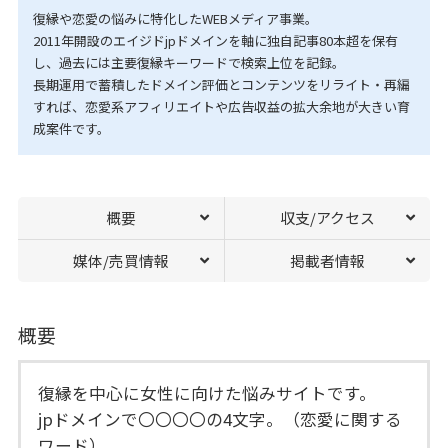
復縁や恋愛の悩みに特化したWEBメディア事業。
2011年開設のエイジドjpドメインを軸に独自記事80本超を保有
し、過去には主要復縁キーワードで検索上位を記録。
長期運用で蓄積したドメイン評価とコンテンツをリライト・再編
すれば、恋愛系アフィリエイトや広告収益の拡大余地が大きい育
成案件です。
概要
収支/アクセス
媒体/売買情報
掲載者情報
概要
復縁を中心に女性に向けた悩みサイトです。
jpドメインで〇〇〇〇の4文字。（恋愛に関する
ワード）