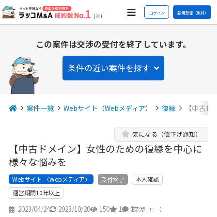
ログイン
新規登録（無料）
(※)
この案件は交渉の受付を終了しています。
条件の近い案件を探す
案件一覧
Webサイト（Webメディア）
復縁
【中古ド
気になる（値下げ通知）
【中古ドメイン】女性のための復縁を中心に
様々な悩みを
Webサイト （Webメディア）
本人確認
受付終了
運営期間10年以上
2023/04/24
2023/10/20
150
1
1
（交渉中 : - ）