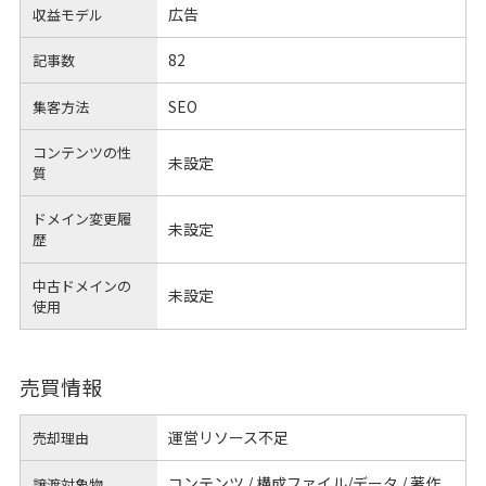
広告
収益モデル
82
記事数
SEO
集客方法
コンテンツの性
未設定
質
ドメイン変更履
未設定
歴
中古ドメインの
未設定
使用
売買情報
運営リソース不足
売却理由
コンテンツ / 構成ファイル/データ / 著作
譲渡対象物