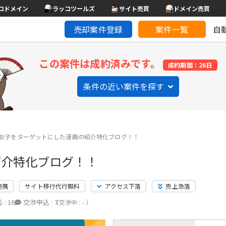
コドメイン
ラッコツールズ
サイト売買
ドメイン売買
売却案件登録
案件一覧
自
この案件は成約済みです。
成約期間：26日
条件の近い案件を探す
女子をターゲットにした漫画の紹介特化ブログ！！
紹介特化ブログ！！
連携
サイト移行代行無料
アクセス下落
売上急落
 :
16
交渉申込 :
7
（交渉中 : - ）