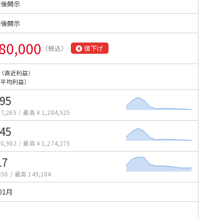
始後開示
始後開示
80,000
（税込）
値下げ
（直近利益）
（平均利益）
395
7,265
/
最高 ¥ 1,284,525
145
0,982
/
最高 ¥ 1,274,275
17
850
/
最高 149,184
01月