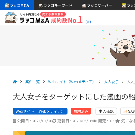
ラッコM&A
ラッコキーワード
ラッコサーバー
ラッ
(※)
案件一覧
Webサイト（Webメディア）
大人女子
大人
大人女子をターゲットにした漫画の
Webサイト （Webメディア）
本人確認
GA
成約済み
公開日 :
2023/04/20
更新日 :
2023/05/16
閲覧 :
319
気になる