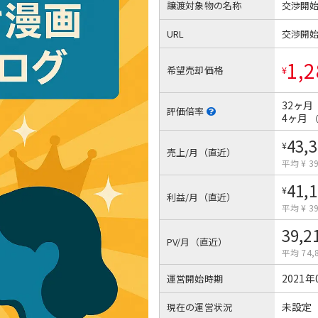
譲渡対象物の名称
交渉開
URL
交渉開
1,2
希望売却価格
¥
32ヶ月
評価倍率
4ヶ月
43,
¥
売上/月（直近）
平均 ¥ 39
41,
¥
利益/月（直近）
平均 ¥ 39
39,2
PV/月（直近）
平均 74,
2021年
運営開始時期
未設定
現在の運営状況