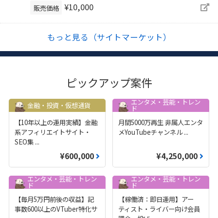
¥10,000
販売価格
もっと見る（サイトマーケット）
ピックアップ案件
エンタメ・芸能・トレン
金融・投資・仮想通貨
ド
【10年以上の運用実績】金融
月間5000万再生 非属人エンタ
系アフィリエイトサイト・
メYouTubeチャンネル
...
SEO集
...
¥600,000
¥4,250,000
エンタメ・芸能・トレン
エンタメ・芸能・トレン
ド
ド
【毎月5万円前後の収益】記
【稼働済：即日運用】アー
事数600以上のVTuber特化サ
ティスト・ライバー向け会員