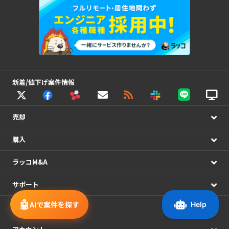
新着/値下げ案件情報
売却
購入
ラッコM&A
サポート
🤖
AIで案件を探す
システム連携