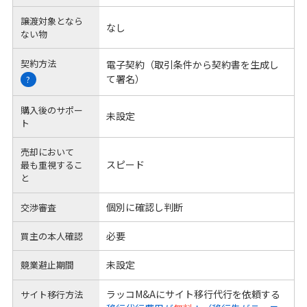
譲渡対象となら
なし
ない物
契約方法
電子契約（取引条件から契約書を生成し
て署名）
?
購入後のサポー
未設定
ト
売却において
スピード
最も重視するこ
と
個別に確認し判断
交渉審査
必要
買主の本人確認
未設定
競業避止期間
ラッコM&Aにサイト移行代行を依頼する
サイト移行方法