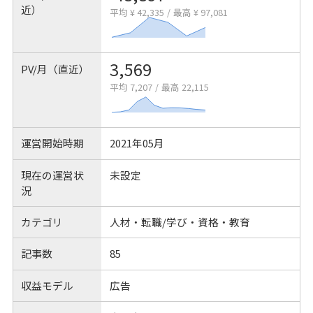
近）
平均 ¥ 42,335
/
最高 ¥ 97,081
3,569
PV/月（直近）
平均 7,207
/
最高 22,115
運営開始時期
2021年05月
現在の運営状
未設定
況
カテゴリ
人材・転職/学び・資格・教育
記事数
85
収益モデル
広告