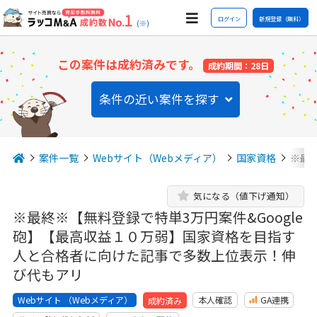
ログイン
新規登録（無料）
(※)
この案件は成約済みです。
成約期間：28日
条件の近い案件を探す
案件一覧
Webサイト（Webメディア）
国家資格
※最終
気になる（値下げ通知）
※最終※【無料登録で特単3万円案件&Google
砲】【最高収益１０万弱】国家資格を目指す
人と合格者に向けた記事で多数上位表示！伸
び代もアリ
Webサイト （Webメディア）
本人確認
GA連携
成約済み