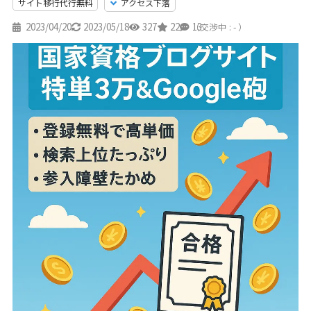
サイト移行代行無料
アクセス下落
2023/04/20
2023/05/18
327
22
13
（交渉中 : - ）