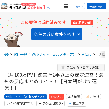
ログイン
新規登録（無料）
(※)
この案件は成約済みです。
成約期間：9日
条件の近い案件を探す
案件一覧
Webサイト（Webメディア）
まとめ
【月10
気になる（値下げ通知）
【月100万PV】運営歴2年以上の安定運営！海
外の反応まとめサイト！【日本語だけで運
営！】
Webサイト （Webメディア）
本人確認
GA連携
成約済み
サイト移行代行可能
アクセス横ばい
売上下落