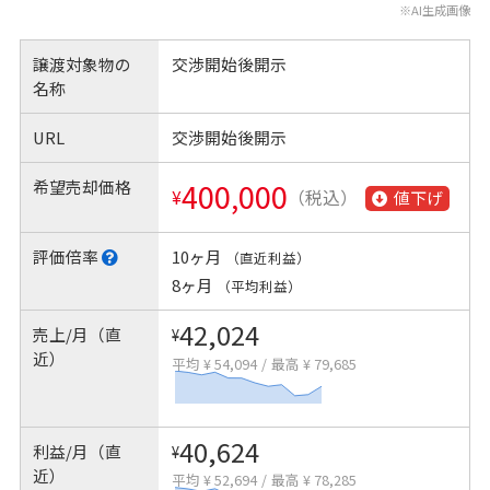
※AI生成画像
譲渡対象物の
交渉開始後開示
名称
URL
交渉開始後開示
希望売却価格
400,000
¥
（税込）
値下げ
評価倍率
10ヶ月
（直近利益）
8ヶ月
（平均利益）
42,024
売上/月（直
¥
近）
平均 ¥ 54,094
/
最高 ¥ 79,685
40,624
利益/月（直
¥
近）
平均 ¥ 52,694
/
最高 ¥ 78,285