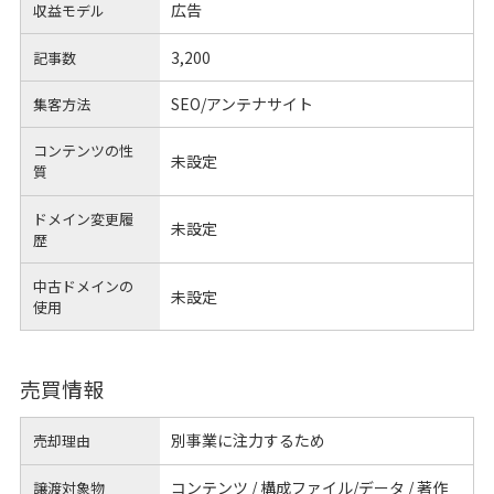
広告
収益モデル
3,200
記事数
SEO/アンテナサイト
集客方法
コンテンツの性
未設定
質
ドメイン変更履
未設定
歴
中古ドメインの
未設定
使用
売買情報
別事業に注力するため
売却理由
コンテンツ / 構成ファイル/データ / 著作
譲渡対象物