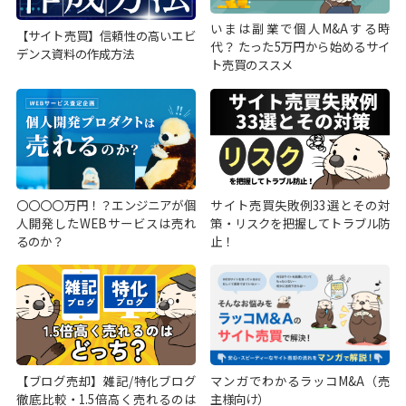
いまは副業で個人M&Aする時
【サイト売買】信頼性の高いエビ
代？ たった5万円から始めるサイ
デンス資料の作成方法
ト売買のススメ
〇〇〇〇万円！？エンジニアが個
サイト売買失敗例33選とその対
人開発したWEBサービスは売れ
策・リスクを把握してトラブル防
るのか？
止！
【ブログ売却】雑記/特化ブログ
マンガでわかるラッコM&A（売
徹底比較・1.5倍高く売れるのは
主様向け）